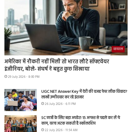
वायरल
अमेरिका में नौकरी नहीं मिली तो भारत लौटे सॉफ्टवेयर
इंजीनियर, बोले- संघर्ष ने बहुत कुछ सिखाया
29 July 2026 - 8:00 PM
UGC NET Answer Key में देरी की वजह पेपर लीक विवाद?
लाखों उम्मीदवार कर रहे इंतजार
26 July 2026 - 6:11 PM
SC छात्रों के लिए बड़ा अपडेट! 15 अगस्त से पहले कर लें ये
काम, वरना अटक सकती है स्कॉलरशिप
22 July 2026 - 11:54 AM