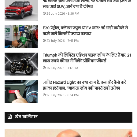
नई मारुति ब्रेजा फेसलिफ्ट लॉन्च, नए फीचर्स और टर्बो इंजन के
साथ आई SUV, जानें क्या है कीमत
26 July 2026 - 3:56 PM
E20 पेट्रोल, फ्लेक्स फ्यूल या EV कार? नई गाड़ी खरीदने से
पहले जानें किसमें है ज्यादा फायदा
23 July 2026 - 7:41 PM
Triumph की लिमिटेड एडिशन बाइक लॉन्च के लिए तैयार, 21
लाख रुपये कीमत में मिलेंगे प्रीमियम फीचर्स
16 July 2026 - 3:17 PM
जानिए Hazard Light का क्या काम है, कब और कैसे करें
इसका इस्तेमाल, ज्यादातर लोग नहीं जानते सही तरीका
12 July 2026 - 6:14 PM
खेत खलिहान