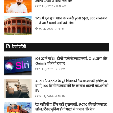
उजागर करती है: शिक्षा मंत्री बैंस
20 July 2026 - 11:43 AM
1715 में शुरू हुआ भारत का सबसे पुराना स्कूल, 300 साल बाद
भी दे रहा है हजारों छात्रों को शिक्षा
19 July 2026 - 7:14 PM
टेक्नोलॉजी
iOS 27 में नई Siri होगी पहले से ज्यादा स्मार्ट, ChatGPT और
Gemini को देगी टक्कर
25 July 2026 - 7:52 PM
Audi और Apple के पूर्व डिजाइनरों ने बनाई लग्जरी इलेक्ट्रिक
बग्गी, 100 किमी से ज्यादा की रेंज के साथ आएगी यह अनोखी
EV
19 July 2026 - 4:48 PM
रेल यात्रियों के लिए बड़ी खुशखबरी, IRCTC की नई वेबसाइट
लॉन्च, टिकट बुकिंग होगी पहले से आसान और तेज