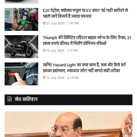
E20 पेट्रोल, फ्लेक्स फ्यूल या EV कार? नई गाड़ी खरीदने से
पहले जानें किसमें है ज्यादा फायदा
23 July 2026 - 7:41 PM
Triumph की लिमिटेड एडिशन बाइक लॉन्च के लिए तैयार, 21
लाख रुपये कीमत में मिलेंगे प्रीमियम फीचर्स
16 July 2026 - 3:17 PM
जानिए Hazard Light का क्या काम है, कब और कैसे करें
इसका इस्तेमाल, ज्यादातर लोग नहीं जानते सही तरीका
12 July 2026 - 6:14 PM
खेत खलिहान