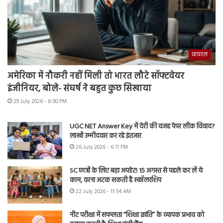
वायरल
अमेरिका में नौकरी नहीं मिली तो भारत लौटे सॉफ्टवेयर
इंजीनियर, बोले- संघर्ष ने बहुत कुछ सिखाया
29 July 2026 - 8:00 PM
UGC NET Answer Key में देरी की वजह पेपर लीक विवाद?
लाखों उम्मीदवार कर रहे इंतजार
26 July 2026 - 6:11 PM
SC छात्रों के लिए बड़ा अपडेट! 15 अगस्त से पहले कर लें ये
काम, वरना अटक सकती है स्कॉलरशिप
22 July 2026 - 11:54 AM
नीट परीक्षा में सफलता “शिक्षा क्रांति” के व्यापक प्रभाव को