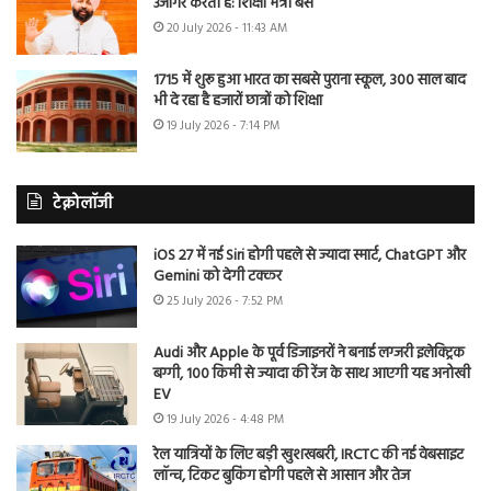
उजागर करती है: शिक्षा मंत्री बैंस
20 July 2026 - 11:43 AM
1715 में शुरू हुआ भारत का सबसे पुराना स्कूल, 300 साल बाद
भी दे रहा है हजारों छात्रों को शिक्षा
19 July 2026 - 7:14 PM
टेक्नोलॉजी
iOS 27 में नई Siri होगी पहले से ज्यादा स्मार्ट, ChatGPT और
Gemini को देगी टक्कर
25 July 2026 - 7:52 PM
Audi और Apple के पूर्व डिजाइनरों ने बनाई लग्जरी इलेक्ट्रिक
बग्गी, 100 किमी से ज्यादा की रेंज के साथ आएगी यह अनोखी
EV
19 July 2026 - 4:48 PM
रेल यात्रियों के लिए बड़ी खुशखबरी, IRCTC की नई वेबसाइट
लॉन्च, टिकट बुकिंग होगी पहले से आसान और तेज