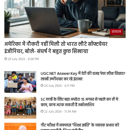
वायरल
अमेरिका में नौकरी नहीं मिली तो भारत लौटे सॉफ्टवेयर
इंजीनियर, बोले- संघर्ष ने बहुत कुछ सिखाया
29 July 2026 - 8:00 PM
UGC NET Answer Key में देरी की वजह पेपर लीक विवाद?
लाखों उम्मीदवार कर रहे इंतजार
26 July 2026 - 6:11 PM
SC छात्रों के लिए बड़ा अपडेट! 15 अगस्त से पहले कर लें ये
काम, वरना अटक सकती है स्कॉलरशिप
22 July 2026 - 11:54 AM
नीट परीक्षा में सफलता “शिक्षा क्रांति” के व्यापक प्रभाव को