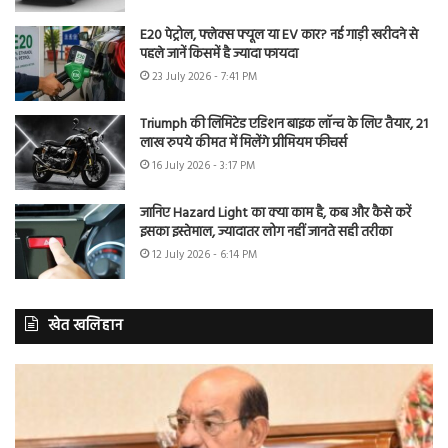
E20 पेट्रोल, फ्लेक्स फ्यूल या EV कार? नई गाड़ी खरीदने से
पहले जानें किसमें है ज्यादा फायदा
23 July 2026 - 7:41 PM
Triumph की लिमिटेड एडिशन बाइक लॉन्च के लिए तैयार, 21
लाख रुपये कीमत में मिलेंगे प्रीमियम फीचर्स
16 July 2026 - 3:17 PM
जानिए Hazard Light का क्या काम है, कब और कैसे करें
इसका इस्तेमाल, ज्यादातर लोग नहीं जानते सही तरीका
12 July 2026 - 6:14 PM
खेत खलिहान