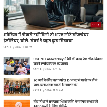
वायरल
अमेरिका में नौकरी नहीं मिली तो भारत लौटे सॉफ्टवेयर
इंजीनियर, बोले- संघर्ष ने बहुत कुछ सिखाया
29 July 2026 - 8:00 PM
UGC NET Answer Key में देरी की वजह पेपर लीक विवाद?
लाखों उम्मीदवार कर रहे इंतजार
26 July 2026 - 6:11 PM
SC छात्रों के लिए बड़ा अपडेट! 15 अगस्त से पहले कर लें ये
काम, वरना अटक सकती है स्कॉलरशिप
22 July 2026 - 11:54 AM
नीट परीक्षा में सफलता “शिक्षा क्रांति” के व्यापक प्रभाव को
उजागर करती है: शिक्षा मंत्री बैंस