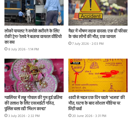
लोको पायलट ने समोसे खरीदने के लिए
मैहर में भीषण सड़क हादसा: एक ही परिवार
रोकी ट्रेन? रेलवे ने बताया वायरल वीडियो
के पांच लोगों की मौत, एक घायल
का सच
7 July 2026 - 2:03 PM
8 July 2026 - 1:14 PM
ग्वालियर में लड्डू गोपाल की गुम हुई प्रतिमा
शादी से महज एक दिन पहले ‘भाजपा’ की
की तलाश के लिए एसआईटी गठित,
मौत, घटना के बाद सोशल मीडिया पर
पुलिस चला रही ‘मिशन कान्हा’
छिड़ी चर्चा
3 July 2026 - 2:32 PM
20 June 2026 - 3:31 PM