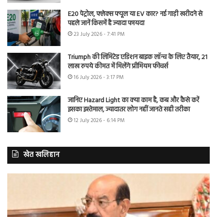
E20 पेट्रोल, फ्लेक्स फ्यूल या EV कार? नई गाड़ी खरीदने से
पहले जानें किसमें है ज्यादा फायदा
23 July 2026 - 7:41 PM
Triumph की लिमिटेड एडिशन बाइक लॉन्च के लिए तैयार, 21
लाख रुपये कीमत में मिलेंगे प्रीमियम फीचर्स
16 July 2026 - 3:17 PM
जानिए Hazard Light का क्या काम है, कब और कैसे करें
इसका इस्तेमाल, ज्यादातर लोग नहीं जानते सही तरीका
12 July 2026 - 6:14 PM
खेत खलिहान