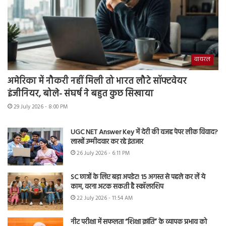
वायरल
अमेरिका में नौकरी नहीं मिली तो भारत लौटे सॉफ्टवेयर
इंजीनियर, बोले- संघर्ष ने बहुत कुछ सिखाया
29 July 2026 - 8:00 PM
UGC NET Answer Key में देरी की वजह पेपर लीक विवाद?
लाखों उम्मीदवार कर रहे इंतजार
26 July 2026 - 6:11 PM
SC छात्रों के लिए बड़ा अपडेट! 15 अगस्त से पहले कर लें ये
काम, वरना अटक सकती है स्कॉलरशिप
22 July 2026 - 11:54 AM
नीट परीक्षा में सफलता “शिक्षा क्रांति” के व्यापक प्रभाव को