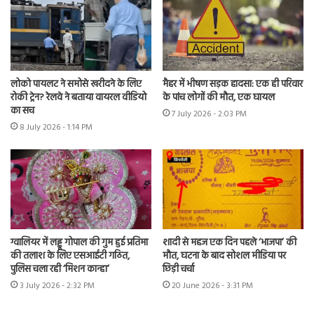
लोको पायलट ने समोसे खरीदने के लिए
मैहर में भीषण सड़क हादसा: एक ही परिवार
रोकी ट्रेन? रेलवे ने बताया वायरल वीडियो
के पांच लोगों की मौत, एक घायल
का सच
7 July 2026 - 2:03 PM
8 July 2026 - 1:14 PM
ग्वालियर में लड्डू गोपाल की गुम हुई प्रतिमा
शादी से महज एक दिन पहले ‘भाजपा’ की
की तलाश के लिए एसआईटी गठित,
मौत, घटना के बाद सोशल मीडिया पर
पुलिस चला रही ‘मिशन कान्हा’
छिड़ी चर्चा
3 July 2026 - 2:32 PM
20 June 2026 - 3:31 PM