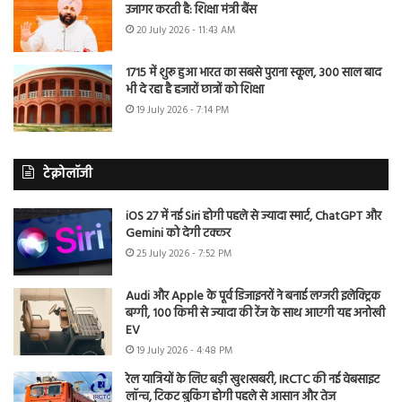
उजागर करती है: शिक्षा मंत्री बैंस
20 July 2026 - 11:43 AM
1715 में शुरू हुआ भारत का सबसे पुराना स्कूल, 300 साल बाद
भी दे रहा है हजारों छात्रों को शिक्षा
19 July 2026 - 7:14 PM
टेक्नोलॉजी
iOS 27 में नई Siri होगी पहले से ज्यादा स्मार्ट, ChatGPT और
Gemini को देगी टक्कर
25 July 2026 - 7:52 PM
Audi और Apple के पूर्व डिजाइनरों ने बनाई लग्जरी इलेक्ट्रिक
बग्गी, 100 किमी से ज्यादा की रेंज के साथ आएगी यह अनोखी
EV
19 July 2026 - 4:48 PM
रेल यात्रियों के लिए बड़ी खुशखबरी, IRCTC की नई वेबसाइट
लॉन्च, टिकट बुकिंग होगी पहले से आसान और तेज