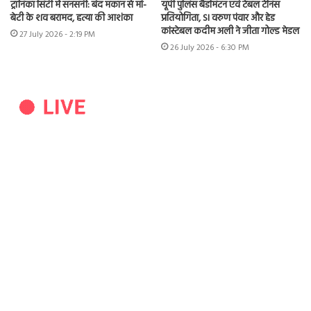
ट्रॉनिका सिटी में सनसनी: बंद मकान से मां-
यूपी पुलिस बैडमिंटन एवं टेबल टेनिस
बेटी के शव बरामद, हत्या की आशंका
प्रतियोगिता, SI वरुण पंवार और हेड
कांस्टेबल कदीम अली ने जीता गोल्ड मेडल
27 July 2026 - 2:19 PM
26 July 2026 - 6:30 PM