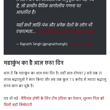
है, जो प्राचीन वैदिक खगोलीय गणना पर
आधारित है।
यहाँ सभी जाति-पंथ और अनेक देशों के लोग भी
एकात्मता…
pic.twitter.com/9PS8DV8xz8
— Rajnath Singh (@rajnathsingh)
January 18, 2025
महाकुंभ का है आज छठा दिन
बता दें कि महाकुंभ का आज छठा दिन है। वहीं आज दोपहर 2 बजे तक 31
लाख श्रद्धालुओं ने स्नान किया और अब तक कुल 7.5 करोड़ से ज्यादा श्रद्धालु
संगम स्नान कर चुके हैं।
यह भी पढ़ें :
चैंपियंस ट्रॉफी के लिए टीम इंडिया का ऐलान, शुभमन गिल को
मिली बड़ी जिम्मेदारी