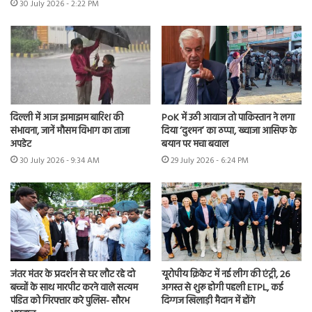
30 July 2026 - 2:22 PM
दिल्ली में आज झमाझम बारिश की
PoK में उठी आवाज तो पाकिस्तान ने लगा
संभावना, जानें मौसम विभाग का ताजा
दिया ‘दुश्मन’ का ठप्पा, ख्वाजा आसिफ के
अपडेट
बयान पर मचा बवाल
30 July 2026 - 9:34 AM
29 July 2026 - 6:24 PM
जंतर मंतर के प्रदर्शन से घर लौट रहे दो
यूरोपीय क्रिकेट में नई लीग की एंट्री, 26
बच्चों के साथ मारपीट करने वाले सत्यम
अगस्त से शुरू होगी पहली ETPL, कई
पंडित को गिरफ्तार करे पुलिस- सौरभ
दिग्गज खिलाड़ी मैदान में होंगे