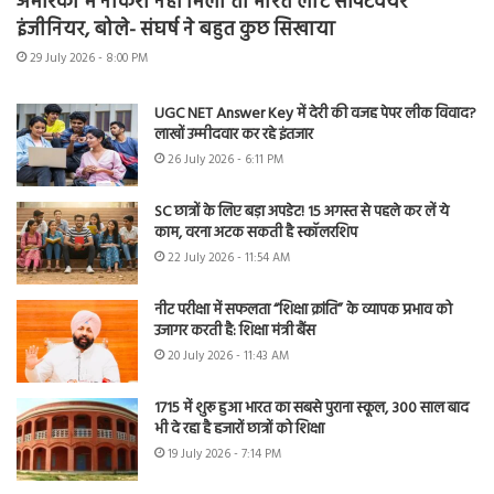
अमेरिका में नौकरी नहीं मिली तो भारत लौटे सॉफ्टवेयर
इंजीनियर, बोले- संघर्ष ने बहुत कुछ सिखाया
29 July 2026 - 8:00 PM
UGC NET Answer Key में देरी की वजह पेपर लीक विवाद?
लाखों उम्मीदवार कर रहे इंतजार
26 July 2026 - 6:11 PM
SC छात्रों के लिए बड़ा अपडेट! 15 अगस्त से पहले कर लें ये
काम, वरना अटक सकती है स्कॉलरशिप
22 July 2026 - 11:54 AM
नीट परीक्षा में सफलता “शिक्षा क्रांति” के व्यापक प्रभाव को
उजागर करती है: शिक्षा मंत्री बैंस
20 July 2026 - 11:43 AM
1715 में शुरू हुआ भारत का सबसे पुराना स्कूल, 300 साल बाद
भी दे रहा है हजारों छात्रों को शिक्षा
19 July 2026 - 7:14 PM