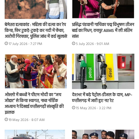
बेमेतरा हत्याकांड : महिला की हत्या कर रेप
प्रसिद्ध पंडवानी गायिका पद्म विभूषण तीजन
किया, फिर टुकड़े-टुकड़े कर नदी में फेंका,
बाई का निधन, रायपुर AIIMS में ली अंतिम
आरोपी गिरफ्तार, पुलिस जांच में कई खुलासे
सांस
17 July 2026 - 7:27 PM
5 July 2026 - 9:01 AM
ओस्लो में बच्चों ने पीएम मोदी का “जय
देशभर में बढ़े पेट्रोल-डीजल के दाम, MP-
जोहार” से किया स्वागत, नाचा नॉर्डिक
छत्तीसगढ़ में जारी हुए नए रेट
अध्याय ने दिखाई छत्तीसगढ़ी संस्कृति की
15 May 2026 - 3:22 PM
झलक
19 May 2026 - 8:07 AM