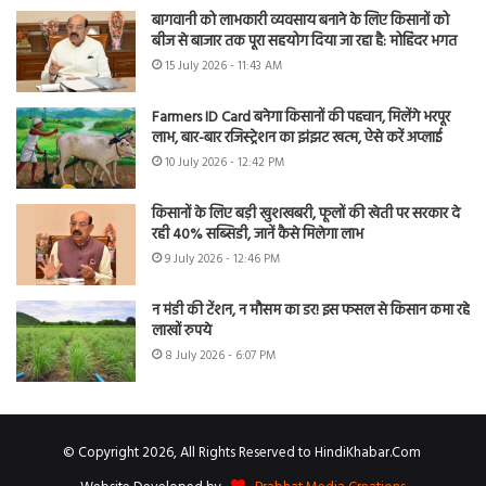
बागवानी को लाभकारी व्यवसाय बनाने के लिए किसानों को
बीज से बाजार तक पूरा सहयोग दिया जा रहा है: मोहिंदर भगत
15 July 2026 - 11:43 AM
Farmers ID Card बनेगा किसानों की पहचान, मिलेंगे भरपूर
लाभ, बार-बार रजिस्ट्रेशन का झंझट खत्म, ऐसे करें अप्लाई
10 July 2026 - 12:42 PM
किसानों के लिए बड़ी खुशखबरी, फूलों की खेती पर सरकार दे
रही 40% सब्सिडी, जानें कैसे मिलेगा लाभ
9 July 2026 - 12:46 PM
न मंडी की टेंशन, न मौसम का डर! इस फसल से किसान कमा रहे
लाखों रुपये
8 July 2026 - 6:07 PM
© Copyright 2026, All Rights Reserved to HindiKhabar.Com