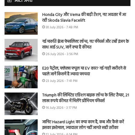
ऑटो जगत
Honda City और Verna की बढ़ी टेंशन, नए अवतार में आ
रही Skoda Slavia Facelift
30 July 2026 - 7:48 PM
नई मारुति ब्रेजा फेसलिफ्ट लॉन्च, नए फीचर्स और टर्बो इंजन के
साथ आई SUV, जानें क्या है कीमत
26 July 2026 - 3:56 PM
E20 पेट्रोल, फ्लेक्स फ्यूल या EV कार? नई गाड़ी खरीदने से
पहले जानें किसमें है ज्यादा फायदा
23 July 2026 - 7:41 PM
Triumph की लिमिटेड एडिशन बाइक लॉन्च के लिए तैयार, 21
लाख रुपये कीमत में मिलेंगे प्रीमियम फीचर्स
16 July 2026 - 3:17 PM
जानिए Hazard Light का क्या काम है, कब और कैसे करें
इसका इस्तेमाल, ज्यादातर लोग नहीं जानते सही तरीका
12 July 2026 - 6:14 PM