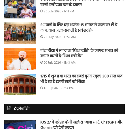
लाखों उम्मीदवार कर रहे इंतजार
26 July 2026 - 6:11 PM
SC छात्रों के लिए बड़ा अपडेट! 15 अगस्त से पहले कर लें ये
काम, वरना अटक सकती है स्कॉलरशिप
22 July 2026 - 11:54 AM
नीट परीक्षा में सफलता “शिक्षा क्रांति” के व्यापक प्रभाव को
उजागर करती है: शिक्षा मंत्री बैंस
20 July 2026 - 11:43 AM
1715 में शुरू हुआ भारत का सबसे पुराना स्कूल, 300 साल बाद
भी दे रहा है हजारों छात्रों को शिक्षा
19 July 2026 - 7:14 PM
टेक्नोलॉजी
iOS 27 में नई Siri होगी पहले से ज्यादा स्मार्ट, ChatGPT और
Gemini को देगी टक्कर