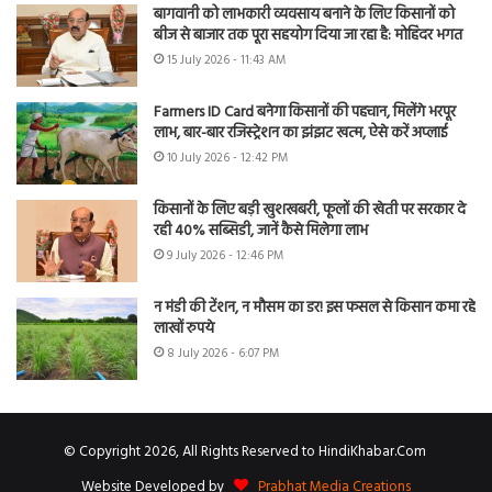
बागवानी को लाभकारी व्यवसाय बनाने के लिए किसानों को
बीज से बाजार तक पूरा सहयोग दिया जा रहा है: मोहिंदर भगत
15 July 2026 - 11:43 AM
Farmers ID Card बनेगा किसानों की पहचान, मिलेंगे भरपूर
लाभ, बार-बार रजिस्ट्रेशन का झंझट खत्म, ऐसे करें अप्लाई
10 July 2026 - 12:42 PM
किसानों के लिए बड़ी खुशखबरी, फूलों की खेती पर सरकार दे
रही 40% सब्सिडी, जानें कैसे मिलेगा लाभ
9 July 2026 - 12:46 PM
न मंडी की टेंशन, न मौसम का डर! इस फसल से किसान कमा रहे
लाखों रुपये
8 July 2026 - 6:07 PM
© Copyright 2026, All Rights Reserved to HindiKhabar.Com
Website Developed by
Prabhat Media Creations