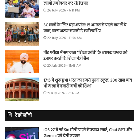
लाखों उम्मीदवार कर रहे इंतजार
26 July 2026 - 6:11 PM
SC छात्रों के लिए बड़ा अपडेट! 15 अगस्त से पहले कर लें ये
काम, वरना अटक सकती है स्कॉलरशिप
22 July 2026 - 11:54 AM
नीट परीक्षा में सफलता “शिक्षा क्रांति” के व्यापक प्रभाव को
उजागर करती है: शिक्षा मंत्री बैंस
20 July 2026 - 11:43 AM
1715 में शुरू हुआ भारत का सबसे पुराना स्कूल, 300 साल बाद
भी दे रहा है हजारों छात्रों को शिक्षा
19 July 2026 - 7:14 PM
टेक्नोलॉजी
iOS 27 में नई Siri होगी पहले से ज्यादा स्मार्ट, ChatGPT और
Gemini को देगी टक्कर