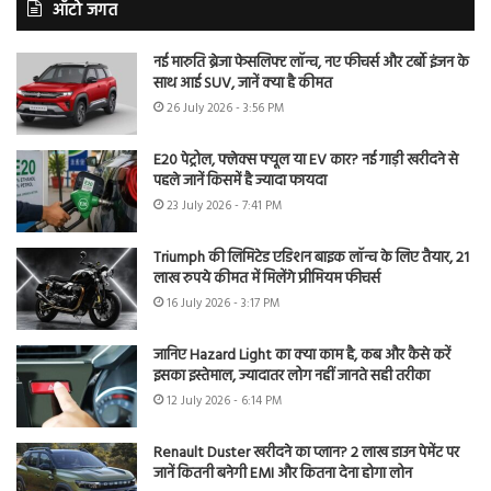
ऑटो जगत
नई मारुति ब्रेजा फेसलिफ्ट लॉन्च, नए फीचर्स और टर्बो इंजन के
साथ आई SUV, जानें क्या है कीमत
26 July 2026 - 3:56 PM
E20 पेट्रोल, फ्लेक्स फ्यूल या EV कार? नई गाड़ी खरीदने से
पहले जानें किसमें है ज्यादा फायदा
23 July 2026 - 7:41 PM
Triumph की लिमिटेड एडिशन बाइक लॉन्च के लिए तैयार, 21
लाख रुपये कीमत में मिलेंगे प्रीमियम फीचर्स
16 July 2026 - 3:17 PM
जानिए Hazard Light का क्या काम है, कब और कैसे करें
इसका इस्तेमाल, ज्यादातर लोग नहीं जानते सही तरीका
12 July 2026 - 6:14 PM
Renault Duster खरीदने का प्लान? 2 लाख डाउन पेमेंट पर
जानें कितनी बनेगी EMI और कितना देना होगा लोन