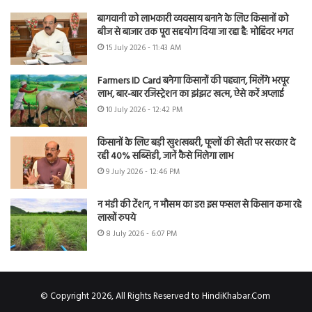
बागवानी को लाभकारी व्यवसाय बनाने के लिए किसानों को
बीज से बाजार तक पूरा सहयोग दिया जा रहा है: मोहिंदर भगत
15 July 2026 - 11:43 AM
Farmers ID Card बनेगा किसानों की पहचान, मिलेंगे भरपूर
लाभ, बार-बार रजिस्ट्रेशन का झंझट खत्म, ऐसे करें अप्लाई
10 July 2026 - 12:42 PM
किसानों के लिए बड़ी खुशखबरी, फूलों की खेती पर सरकार दे
रही 40% सब्सिडी, जानें कैसे मिलेगा लाभ
9 July 2026 - 12:46 PM
न मंडी की टेंशन, न मौसम का डर! इस फसल से किसान कमा रहे
लाखों रुपये
8 July 2026 - 6:07 PM
© Copyright 2026, All Rights Reserved to HindiKhabar.Com