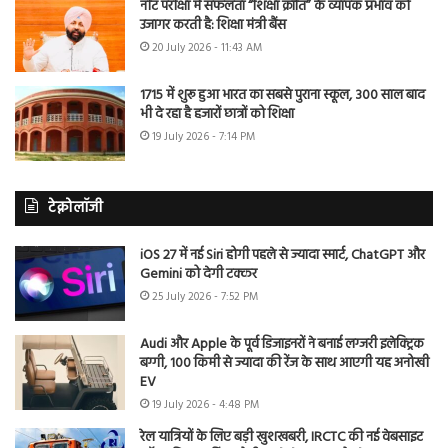
नीट परीक्षा में सफलता “शिक्षा क्रांति” के व्यापक प्रभाव को
उजागर करती है: शिक्षा मंत्री बैंस
20 July 2026 - 11:43 AM
1715 में शुरू हुआ भारत का सबसे पुराना स्कूल, 300 साल बाद
भी दे रहा है हजारों छात्रों को शिक्षा
19 July 2026 - 7:14 PM
टेक्नोलॉजी
iOS 27 में नई Siri होगी पहले से ज्यादा स्मार्ट, ChatGPT और
Gemini को देगी टक्कर
25 July 2026 - 7:52 PM
Audi और Apple के पूर्व डिजाइनरों ने बनाई लग्जरी इलेक्ट्रिक
बग्गी, 100 किमी से ज्यादा की रेंज के साथ आएगी यह अनोखी
EV
19 July 2026 - 4:48 PM
रेल यात्रियों के लिए बड़ी खुशखबरी, IRCTC की नई वेबसाइट