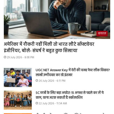
वायरल
अमेरिका में नौकरी नहीं मिली तो भारत लौटे सॉफ्टवेयर
इंजीनियर, बोले- संघर्ष ने बहुत कुछ सिखाया
29 July 2026 - 8:00 PM
UGC NET Answer Key में देरी की वजह पेपर लीक विवाद?
लाखों उम्मीदवार कर रहे इंतजार
26 July 2026 - 6:11 PM
SC छात्रों के लिए बड़ा अपडेट! 15 अगस्त से पहले कर लें ये
काम, वरना अटक सकती है स्कॉलरशिप
22 July 2026 - 11:54 AM