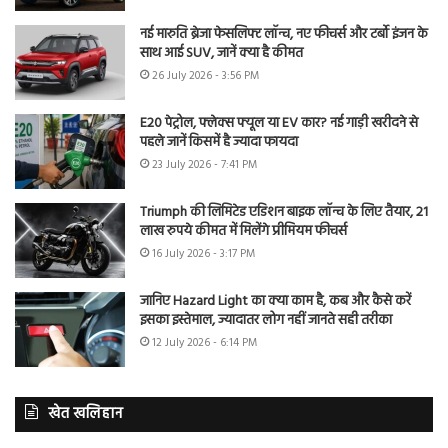
नई मारुति ब्रेजा फेसलिफ्ट लॉन्च, नए फीचर्स और टर्बो इंजन के
साथ आई SUV, जानें क्या है कीमत
26 July 2026 - 3:56 PM
E20 पेट्रोल, फ्लेक्स फ्यूल या EV कार? नई गाड़ी खरीदने से
पहले जानें किसमें है ज्यादा फायदा
23 July 2026 - 7:41 PM
Triumph की लिमिटेड एडिशन बाइक लॉन्च के लिए तैयार, 21
लाख रुपये कीमत में मिलेंगे प्रीमियम फीचर्स
16 July 2026 - 3:17 PM
जानिए Hazard Light का क्या काम है, कब और कैसे करें
इसका इस्तेमाल, ज्यादातर लोग नहीं जानते सही तरीका
12 July 2026 - 6:14 PM
खेत खलिहान