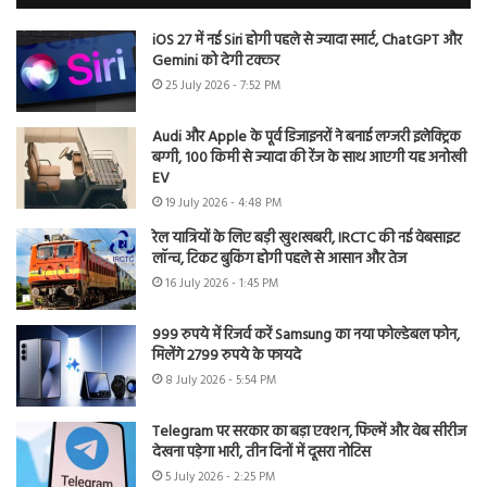
iOS 27 में नई Siri होगी पहले से ज्यादा स्मार्ट, ChatGPT और
Gemini को देगी टक्कर
25 July 2026 - 7:52 PM
Audi और Apple के पूर्व डिजाइनरों ने बनाई लग्जरी इलेक्ट्रिक
बग्गी, 100 किमी से ज्यादा की रेंज के साथ आएगी यह अनोखी
EV
19 July 2026 - 4:48 PM
रेल यात्रियों के लिए बड़ी खुशखबरी, IRCTC की नई वेबसाइट
लॉन्च, टिकट बुकिंग होगी पहले से आसान और तेज
16 July 2026 - 1:45 PM
999 रुपये में रिजर्व करें Samsung का नया फोल्डेबल फोन,
मिलेंगे 2799 रुपये के फायदे
8 July 2026 - 5:54 PM
Telegram पर सरकार का बड़ा एक्शन, फिल्में और वेब सीरीज
देखना पड़ेगा भारी, तीन दिनों में दूसरा नोटिस
5 July 2026 - 2:25 PM