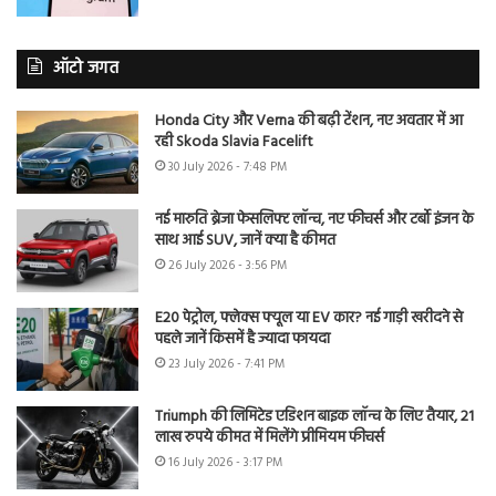
ऑटो जगत
Honda City और Verna की बढ़ी टेंशन, नए अवतार में आ
रही Skoda Slavia Facelift
30 July 2026 - 7:48 PM
नई मारुति ब्रेजा फेसलिफ्ट लॉन्च, नए फीचर्स और टर्बो इंजन के
साथ आई SUV, जानें क्या है कीमत
26 July 2026 - 3:56 PM
E20 पेट्रोल, फ्लेक्स फ्यूल या EV कार? नई गाड़ी खरीदने से
पहले जानें किसमें है ज्यादा फायदा
23 July 2026 - 7:41 PM
Triumph की लिमिटेड एडिशन बाइक लॉन्च के लिए तैयार, 21
लाख रुपये कीमत में मिलेंगे प्रीमियम फीचर्स
16 July 2026 - 3:17 PM