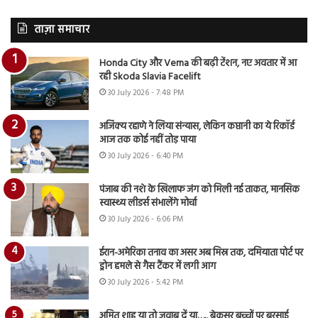
ताज़ा समाचार
Honda City और Verna की बढ़ी टेंशन, नए अवतार में आ
रही Skoda Slavia Facelift
30 July 2026 - 7:48 PM
अजिंक्य रहाणे ने लिया संन्यास, लेकिन कप्तानी का ये रिकॉर्ड
आज तक कोई नहीं तोड़ पाया
30 July 2026 - 6:40 PM
पंजाब की नशे के खिलाफ जंग को मिली नई ताकत, मानसिक
स्वास्थ्य लीडर्स संभालेंगे मोर्चा
30 July 2026 - 6:06 PM
ईरान-अमेरिका तनाव का असर अब मिस्र तक, दमियाता पोर्ट पर
ड्रोन हमले से गैस टैंकर में लगी आग
30 July 2026 - 5:42 PM
अमित शाह या तो जवाब दें या…., बेकसूर बच्चों पर बरसाई