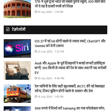
1715 में शुरू हुआ भारत का सबसे पुराना स्कूल, 300 साल बाद
भी दे रहा है हजारों छात्रों को शिक्षा
19 July 2026 - 7:14 PM
टेक्नोलॉजी
iOS 27 में नई Siri होगी पहले से ज्यादा स्मार्ट, ChatGPT और
Gemini को देगी टक्कर
25 July 2026 - 7:52 PM
Audi और Apple के पूर्व डिजाइनरों ने बनाई लग्जरी इलेक्ट्रिक
बग्गी, 100 किमी से ज्यादा की रेंज के साथ आएगी यह अनोखी
EV
19 July 2026 - 4:48 PM
रेल यात्रियों के लिए बड़ी खुशखबरी, IRCTC की नई वेबसाइट
लॉन्च, टिकट बुकिंग होगी पहले से आसान और तेज
16 July 2026 - 1:45 PM
999 रुपये में रिजर्व करें Samsung का नया फोल्डेबल फोन,