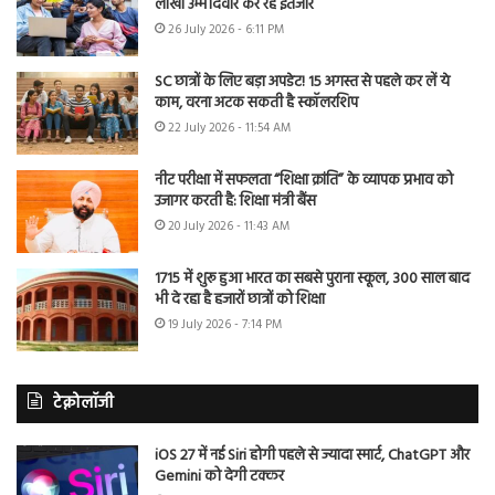
लाखों उम्मीदवार कर रहे इंतजार
26 July 2026 - 6:11 PM
SC छात्रों के लिए बड़ा अपडेट! 15 अगस्त से पहले कर लें ये
काम, वरना अटक सकती है स्कॉलरशिप
22 July 2026 - 11:54 AM
नीट परीक्षा में सफलता “शिक्षा क्रांति” के व्यापक प्रभाव को
उजागर करती है: शिक्षा मंत्री बैंस
20 July 2026 - 11:43 AM
1715 में शुरू हुआ भारत का सबसे पुराना स्कूल, 300 साल बाद
भी दे रहा है हजारों छात्रों को शिक्षा
19 July 2026 - 7:14 PM
टेक्नोलॉजी
iOS 27 में नई Siri होगी पहले से ज्यादा स्मार्ट, ChatGPT और
Gemini को देगी टक्कर