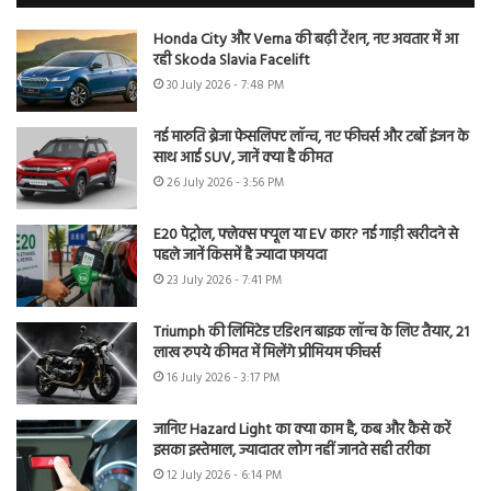
Honda City और Verna की बढ़ी टेंशन, नए अवतार में आ
रही Skoda Slavia Facelift
30 July 2026 - 7:48 PM
नई मारुति ब्रेजा फेसलिफ्ट लॉन्च, नए फीचर्स और टर्बो इंजन के
साथ आई SUV, जानें क्या है कीमत
26 July 2026 - 3:56 PM
E20 पेट्रोल, फ्लेक्स फ्यूल या EV कार? नई गाड़ी खरीदने से
पहले जानें किसमें है ज्यादा फायदा
23 July 2026 - 7:41 PM
Triumph की लिमिटेड एडिशन बाइक लॉन्च के लिए तैयार, 21
लाख रुपये कीमत में मिलेंगे प्रीमियम फीचर्स
16 July 2026 - 3:17 PM
जानिए Hazard Light का क्या काम है, कब और कैसे करें
इसका इस्तेमाल, ज्यादातर लोग नहीं जानते सही तरीका
12 July 2026 - 6:14 PM