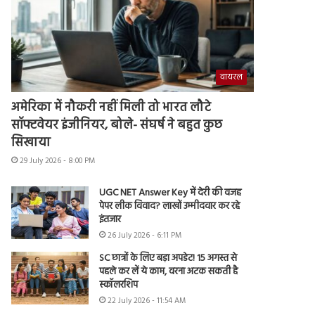
वायरल
अमेरिका में नौकरी नहीं मिली तो भारत लौटे
सॉफ्टवेयर इंजीनियर, बोले- संघर्ष ने बहुत कुछ
सिखाया
29 July 2026 - 8:00 PM
UGC NET Answer Key में देरी की वजह
पेपर लीक विवाद? लाखों उम्मीदवार कर रहे
इंतजार
26 July 2026 - 6:11 PM
SC छात्रों के लिए बड़ा अपडेट! 15 अगस्त से
पहले कर लें ये काम, वरना अटक सकती है
स्कॉलरशिप
22 July 2026 - 11:54 AM