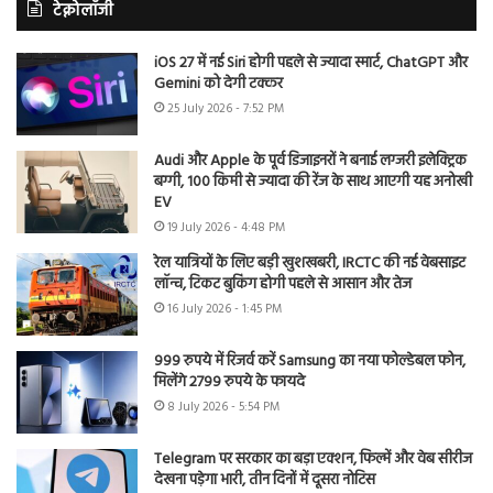
टेक्नोलॉजी
iOS 27 में नई Siri होगी पहले से ज्यादा स्मार्ट, ChatGPT और
Gemini को देगी टक्कर
25 July 2026 - 7:52 PM
Audi और Apple के पूर्व डिजाइनरों ने बनाई लग्जरी इलेक्ट्रिक
बग्गी, 100 किमी से ज्यादा की रेंज के साथ आएगी यह अनोखी
EV
19 July 2026 - 4:48 PM
रेल यात्रियों के लिए बड़ी खुशखबरी, IRCTC की नई वेबसाइट
लॉन्च, टिकट बुकिंग होगी पहले से आसान और तेज
16 July 2026 - 1:45 PM
999 रुपये में रिजर्व करें Samsung का नया फोल्डेबल फोन,
मिलेंगे 2799 रुपये के फायदे
8 July 2026 - 5:54 PM
Telegram पर सरकार का बड़ा एक्शन, फिल्में और वेब सीरीज
देखना पड़ेगा भारी, तीन दिनों में दूसरा नोटिस