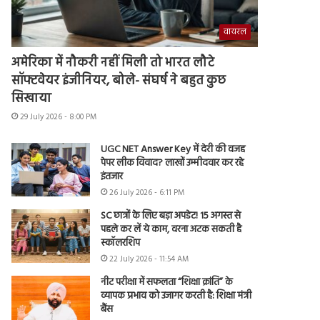
वायरल
अमेरिका में नौकरी नहीं मिली तो भारत लौटे
सॉफ्टवेयर इंजीनियर, बोले- संघर्ष ने बहुत कुछ
सिखाया
29 July 2026 - 8:00 PM
UGC NET Answer Key में देरी की वजह
पेपर लीक विवाद? लाखों उम्मीदवार कर रहे
इंतजार
26 July 2026 - 6:11 PM
SC छात्रों के लिए बड़ा अपडेट! 15 अगस्त से
पहले कर लें ये काम, वरना अटक सकती है
स्कॉलरशिप
22 July 2026 - 11:54 AM
नीट परीक्षा में सफलता “शिक्षा क्रांति” के
व्यापक प्रभाव को उजागर करती है: शिक्षा मंत्री
बैंस