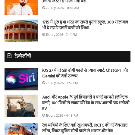
उजागर करती है: शिक्षा मंत्री बैंस
20 July 2026 - 11:43 AM
1715 में शुरू हुआ भारत का सबसे पुराना स्कूल, 300 साल बाद
भी दे रहा है हजारों छात्रों को शिक्षा
19 July 2026 - 7:14 PM
टेक्नोलॉजी
iOS 27 में नई Siri होगी पहले से ज्यादा स्मार्ट, ChatGPT और
Gemini को देगी टक्कर
25 July 2026 - 7:52 PM
Audi और Apple के पूर्व डिजाइनरों ने बनाई लग्जरी इलेक्ट्रिक
बग्गी, 100 किमी से ज्यादा की रेंज के साथ आएगी यह अनोखी
EV
19 July 2026 - 4:48 PM
रेल यात्रियों के लिए बड़ी खुशखबरी, IRCTC की नई वेबसाइट
लॉन्च, टिकट बुकिंग होगी पहले से आसान और तेज