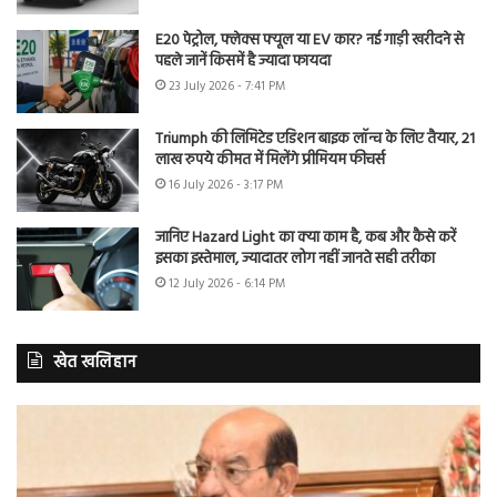
E20 पेट्रोल, फ्लेक्स फ्यूल या EV कार? नई गाड़ी खरीदने से
पहले जानें किसमें है ज्यादा फायदा
23 July 2026 - 7:41 PM
Triumph की लिमिटेड एडिशन बाइक लॉन्च के लिए तैयार, 21
लाख रुपये कीमत में मिलेंगे प्रीमियम फीचर्स
16 July 2026 - 3:17 PM
जानिए Hazard Light का क्या काम है, कब और कैसे करें
इसका इस्तेमाल, ज्यादातर लोग नहीं जानते सही तरीका
12 July 2026 - 6:14 PM
खेत खलिहान