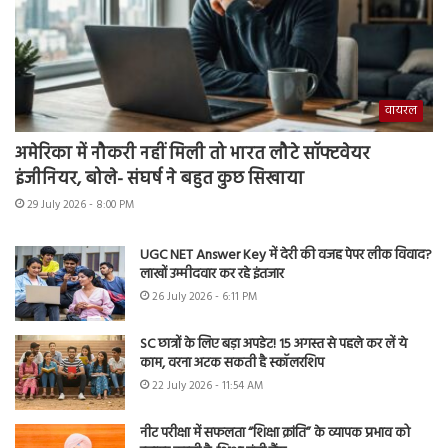
वायरल
अमेरिका में नौकरी नहीं मिली तो भारत लौटे सॉफ्टवेयर
इंजीनियर, बोले- संघर्ष ने बहुत कुछ सिखाया
29 July 2026 - 8:00 PM
UGC NET Answer Key में देरी की वजह पेपर लीक विवाद?
लाखों उम्मीदवार कर रहे इंतजार
26 July 2026 - 6:11 PM
SC छात्रों के लिए बड़ा अपडेट! 15 अगस्त से पहले कर लें ये
काम, वरना अटक सकती है स्कॉलरशिप
22 July 2026 - 11:54 AM
नीट परीक्षा में सफलता “शिक्षा क्रांति” के व्यापक प्रभाव को