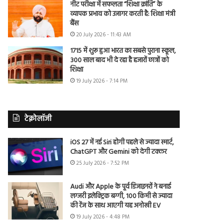
नीट परीक्षा में सफलता “शिक्षा क्रांति” के
व्यापक प्रभाव को उजागर करती है: शिक्षा मंत्री
बैंस
20 July 2026 - 11:43 AM
1715 में शुरू हुआ भारत का सबसे पुराना स्कूल,
300 साल बाद भी दे रहा है हजारों छात्रों को
शिक्षा
19 July 2026 - 7:14 PM
टेक्नोलॉजी
iOS 27 में नई Siri होगी पहले से ज्यादा स्मार्ट,
ChatGPT और Gemini को देगी टक्कर
25 July 2026 - 7:52 PM
Audi और Apple के पूर्व डिजाइनरों ने बनाई
लग्जरी इलेक्ट्रिक बग्गी, 100 किमी से ज्यादा
की रेंज के साथ आएगी यह अनोखी EV
19 July 2026 - 4:48 PM