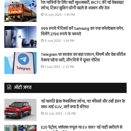
रेल यात्रियों के लिए बड़ी खुशखबरी, IRCTC की नई वेबसाइट
लॉन्च, टिकट बुकिंग होगी पहले से आसान और तेज
16 July 2026 - 1:45 PM
999 रुपये में रिजर्व करें Samsung का नया फोल्डेबल फोन,
मिलेंगे 2799 रुपये के फायदे
8 July 2026 - 5:54 PM
Telegram पर सरकार का बड़ा एक्शन, फिल्में और वेब सीरीज
देखना पड़ेगा भारी, तीन दिनों में दूसरा नोटिस
5 July 2026 - 2:25 PM
ऑटो जगत
नई मारुति ब्रेजा फेसलिफ्ट लॉन्च, नए फीचर्स और टर्बो इंजन के
साथ आई SUV, जानें क्या है कीमत
26 July 2026 - 3:56 PM
E20 पेट्रोल, फ्लेक्स फ्यूल या EV कार? नई गाड़ी खरीदने से