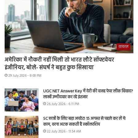
वायरल
अमेरिका में नौकरी नहीं मिली तो भारत लौटे सॉफ्टवेयर
इंजीनियर, बोले- संघर्ष ने बहुत कुछ सिखाया
29 July 2026 - 8:00 PM
UGC NET Answer Key में देरी की वजह पेपर लीक विवाद?
लाखों उम्मीदवार कर रहे इंतजार
26 July 2026 - 6:11 PM
SC छात्रों के लिए बड़ा अपडेट! 15 अगस्त से पहले कर लें ये
काम, वरना अटक सकती है स्कॉलरशिप
22 July 2026 - 11:54 AM