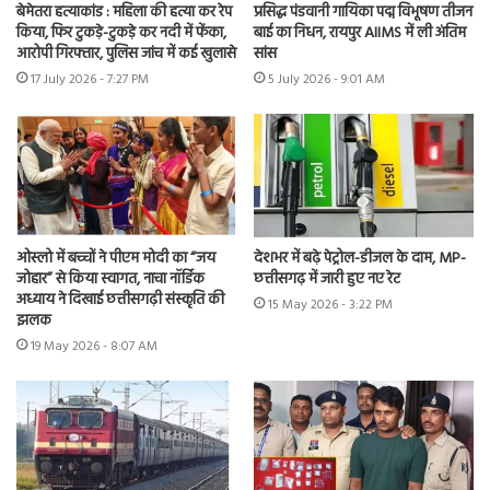
बेमेतरा हत्याकांड : महिला की हत्या कर रेप
प्रसिद्ध पंडवानी गायिका पद्म विभूषण तीजन
किया, फिर टुकड़े-टुकड़े कर नदी में फेंका,
बाई का निधन, रायपुर AIIMS में ली अंतिम
आरोपी गिरफ्तार, पुलिस जांच में कई खुलासे
सांस
17 July 2026 - 7:27 PM
5 July 2026 - 9:01 AM
ओस्लो में बच्चों ने पीएम मोदी का “जय
देशभर में बढ़े पेट्रोल-डीजल के दाम, MP-
जोहार” से किया स्वागत, नाचा नॉर्डिक
छत्तीसगढ़ में जारी हुए नए रेट
अध्याय ने दिखाई छत्तीसगढ़ी संस्कृति की
15 May 2026 - 3:22 PM
झलक
19 May 2026 - 8:07 AM