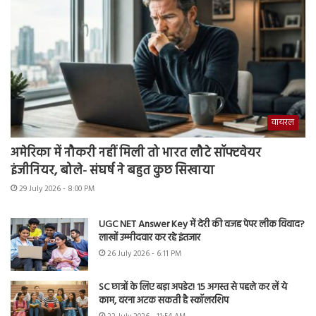
वायरल
अमेरिका में नौकरी नहीं मिली तो भारत लौटे सॉफ्टवेयर
इंजीनियर, बोले- संघर्ष ने बहुत कुछ सिखाया
29 July 2026 - 8:00 PM
UGC NET Answer Key में देरी की वजह पेपर लीक विवाद?
लाखों उम्मीदवार कर रहे इंतजार
26 July 2026 - 6:11 PM
SC छात्रों के लिए बड़ा अपडेट! 15 अगस्त से पहले कर लें ये
काम, वरना अटक सकती है स्कॉलरशिप