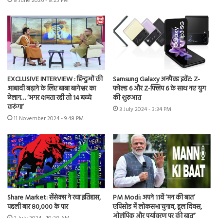
8 June 2026 - 8:25 PM
EXCLUSIVE INTERVIEW : हिन्दुओं की
Samsung Galaxy अनपैक्ड इवेंट: Z-
आबादी बढ़ाने के लिए बाबा बागेश्वर का
फोल्ड 6 और Z-फ्लिप 6 के साथ नए युग
ऐलान… ‘अगर क्षमता रही तो 14 बच्चे
की शुरुआत
करुंगा’
3 July 2024 - 3:34 PM
11 November 2024 - 9:48 PM
Share Market: सेंसेक्स ने रचा इतिहास,
PM Modi: अपने 11वें ‘मन की बात’
पहली बार 80,000 के पार
एपिसोड में लोकसभा चुनाव, हूल दिवस,
ओलंपिक और पर्यावरण पर की बात”