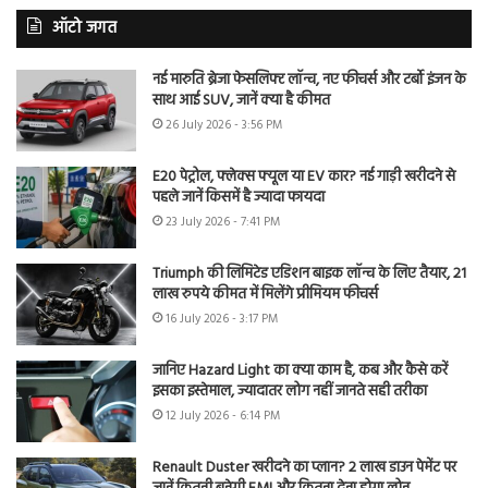
ऑटो जगत
नई मारुति ब्रेजा फेसलिफ्ट लॉन्च, नए फीचर्स और टर्बो इंजन के
साथ आई SUV, जानें क्या है कीमत
26 July 2026 - 3:56 PM
E20 पेट्रोल, फ्लेक्स फ्यूल या EV कार? नई गाड़ी खरीदने से
पहले जानें किसमें है ज्यादा फायदा
23 July 2026 - 7:41 PM
Triumph की लिमिटेड एडिशन बाइक लॉन्च के लिए तैयार, 21
लाख रुपये कीमत में मिलेंगे प्रीमियम फीचर्स
16 July 2026 - 3:17 PM
जानिए Hazard Light का क्या काम है, कब और कैसे करें
इसका इस्तेमाल, ज्यादातर लोग नहीं जानते सही तरीका
12 July 2026 - 6:14 PM
Renault Duster खरीदने का प्लान? 2 लाख डाउन पेमेंट पर