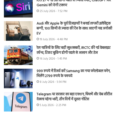
iOS 27 में नई Siri होगी पहले से ज्यादा स्मार्ट, ChatGPT और
Gemini को देगी टक्कर
25 July 2026 - 7:52 PM
Audi और Apple के पूर्व डिजाइनरों ने बनाई लग्जरी इलेक्ट्रिक
बग्गी, 100 किमी से ज्यादा की रेंज के साथ आएगी यह अनोखी
EV
19 July 2026 - 4:48 PM
रेल यात्रियों के लिए बड़ी खुशखबरी, IRCTC की नई वेबसाइट
लॉन्च, टिकट बुकिंग होगी पहले से आसान और तेज
16 July 2026 - 1:45 PM
999 रुपये में रिजर्व करें Samsung का नया फोल्डेबल फोन,
मिलेंगे 2799 रुपये के फायदे
8 July 2026 - 5:54 PM
Telegram पर सरकार का बड़ा एक्शन, फिल्में और वेब सीरीज
देखना पड़ेगा भारी, तीन दिनों में दूसरा नोटिस
5 July 2026 - 2:25 PM