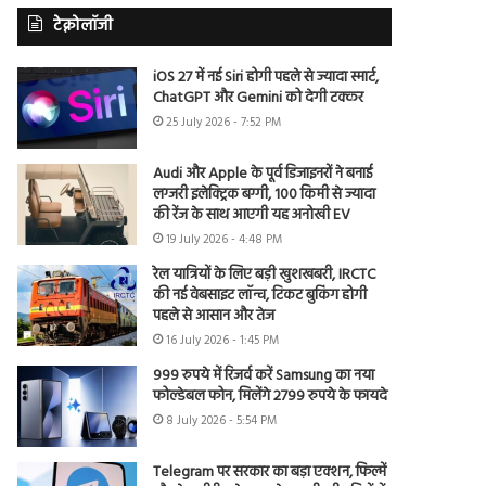
टेक्नोलॉजी
iOS 27 में नई Siri होगी पहले से ज्यादा स्मार्ट,
ChatGPT और Gemini को देगी टक्कर
25 July 2026 - 7:52 PM
Audi और Apple के पूर्व डिजाइनरों ने बनाई
लग्जरी इलेक्ट्रिक बग्गी, 100 किमी से ज्यादा
की रेंज के साथ आएगी यह अनोखी EV
19 July 2026 - 4:48 PM
रेल यात्रियों के लिए बड़ी खुशखबरी, IRCTC
की नई वेबसाइट लॉन्च, टिकट बुकिंग होगी
पहले से आसान और तेज
16 July 2026 - 1:45 PM
999 रुपये में रिजर्व करें Samsung का नया
फोल्डेबल फोन, मिलेंगे 2799 रुपये के फायदे
8 July 2026 - 5:54 PM
Telegram पर सरकार का बड़ा एक्शन, फिल्में