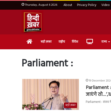
Thursday, August 6 2026
About
Privacy Policy
Video
Home
Live
बड़ी ख़बर
राष्ट्रीय
विदेश
राज्य
TV
Parliament :
19 December 2024
Parliament 
जाएंगे तो…’,ध
Parliament : संसद में
बड़ी ख़बर