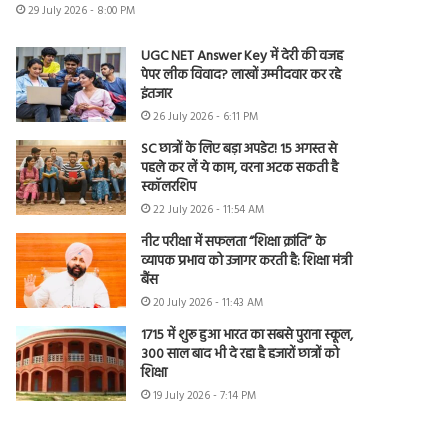
29 July 2026 - 8:00 PM
UGC NET Answer Key में देरी की वजह
पेपर लीक विवाद? लाखों उम्मीदवार कर रहे
इंतजार
26 July 2026 - 6:11 PM
SC छात्रों के लिए बड़ा अपडेट! 15 अगस्त से
पहले कर लें ये काम, वरना अटक सकती है
स्कॉलरशिप
22 July 2026 - 11:54 AM
नीट परीक्षा में सफलता “शिक्षा क्रांति” के
व्यापक प्रभाव को उजागर करती है: शिक्षा मंत्री
बैंस
20 July 2026 - 11:43 AM
1715 में शुरू हुआ भारत का सबसे पुराना स्कूल,
300 साल बाद भी दे रहा है हजारों छात्रों को
शिक्षा
19 July 2026 - 7:14 PM