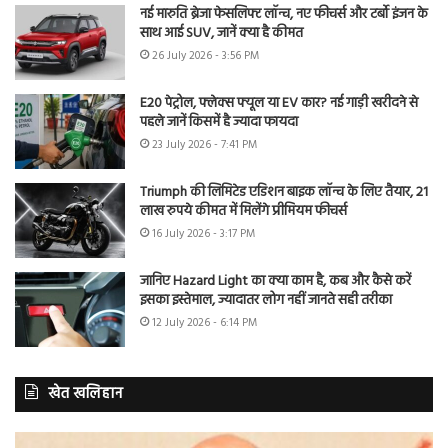
नई मारुति ब्रेजा फेसलिफ्ट लॉन्च, नए फीचर्स और टर्बो इंजन के
साथ आई SUV, जानें क्या है कीमत
26 July 2026 - 3:56 PM
E20 पेट्रोल, फ्लेक्स फ्यूल या EV कार? नई गाड़ी खरीदने से
पहले जानें किसमें है ज्यादा फायदा
23 July 2026 - 7:41 PM
Triumph की लिमिटेड एडिशन बाइक लॉन्च के लिए तैयार, 21
लाख रुपये कीमत में मिलेंगे प्रीमियम फीचर्स
16 July 2026 - 3:17 PM
जानिए Hazard Light का क्या काम है, कब और कैसे करें
इसका इस्तेमाल, ज्यादातर लोग नहीं जानते सही तरीका
12 July 2026 - 6:14 PM
खेत खलिहान