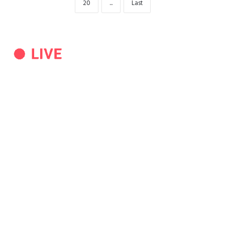
20
...
Last