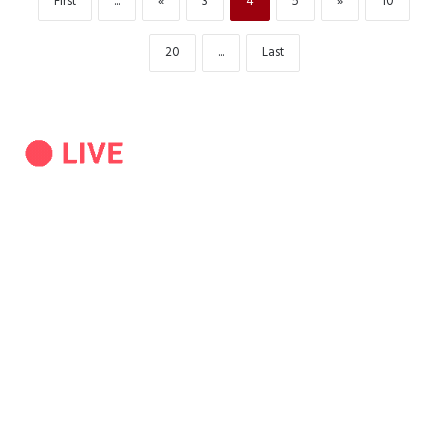
First
...
«
3
4
5
»
10
20
...
Last