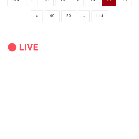
First
...
10
20
«
28
29
30
»
40
50
...
Last