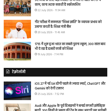
SC छात्रों के लिए बड़ा अपडेट! 15 अगस्त से पहले कर लें ये
काम, वरना अटक सकती है स्कॉलरशिप
22 July 2026 - 11:54 AM
नीट परीक्षा में सफलता “शिक्षा क्रांति” के व्यापक प्रभाव को
उजागर करती है: शिक्षा मंत्री बैंस
20 July 2026 - 11:43 AM
1715 में शुरू हुआ भारत का सबसे पुराना स्कूल, 300 साल बाद
भी दे रहा है हजारों छात्रों को शिक्षा
19 July 2026 - 7:14 PM
टेक्नोलॉजी
iOS 27 में नई Siri होगी पहले से ज्यादा स्मार्ट, ChatGPT और
Gemini को देगी टक्कर
25 July 2026 - 7:52 PM
Audi और Apple के पूर्व डिजाइनरों ने बनाई लग्जरी इलेक्ट्रिक
बग्गी, 100 किमी से ज्यादा की रेंज के साथ आएगी यह अनोखी