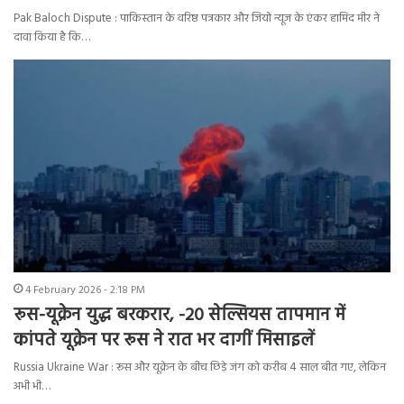
Pak Baloch Dispute : पाकिस्तान के वरिष्ठ पत्रकार और जियो न्यूज के एंकर हामिद मीर ने
दावा किया है कि…
4 February 2026 - 2:18 PM
रूस-यूक्रेन युद्ध बरकरार, -20 सेल्सियस तापमान में
कांपते यूक्रेन पर रूस ने रात भर दागीं मिसाइलें
Russia Ukraine War : रूस और यूक्रेन के बीच छिड़े जंग को करीब 4 साल बीत गए, लेकिन
अभी भी…