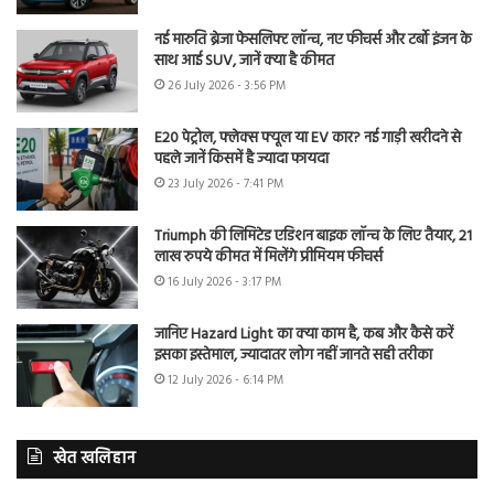
नई मारुति ब्रेजा फेसलिफ्ट लॉन्च, नए फीचर्स और टर्बो इंजन के
साथ आई SUV, जानें क्या है कीमत
26 July 2026 - 3:56 PM
E20 पेट्रोल, फ्लेक्स फ्यूल या EV कार? नई गाड़ी खरीदने से
पहले जानें किसमें है ज्यादा फायदा
23 July 2026 - 7:41 PM
Triumph की लिमिटेड एडिशन बाइक लॉन्च के लिए तैयार, 21
लाख रुपये कीमत में मिलेंगे प्रीमियम फीचर्स
16 July 2026 - 3:17 PM
जानिए Hazard Light का क्या काम है, कब और कैसे करें
इसका इस्तेमाल, ज्यादातर लोग नहीं जानते सही तरीका
12 July 2026 - 6:14 PM
खेत खलिहान