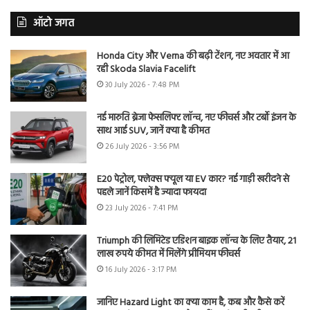
ऑटो जगत
Honda City और Verna की बढ़ी टेंशन, नए अवतार में आ
रही Skoda Slavia Facelift
30 July 2026 - 7:48 PM
नई मारुति ब्रेजा फेसलिफ्ट लॉन्च, नए फीचर्स और टर्बो इंजन के
साथ आई SUV, जानें क्या है कीमत
26 July 2026 - 3:56 PM
E20 पेट्रोल, फ्लेक्स फ्यूल या EV कार? नई गाड़ी खरीदने से
पहले जानें किसमें है ज्यादा फायदा
23 July 2026 - 7:41 PM
Triumph की लिमिटेड एडिशन बाइक लॉन्च के लिए तैयार, 21
लाख रुपये कीमत में मिलेंगे प्रीमियम फीचर्स
16 July 2026 - 3:17 PM
जानिए Hazard Light का क्या काम है, कब और कैसे करें