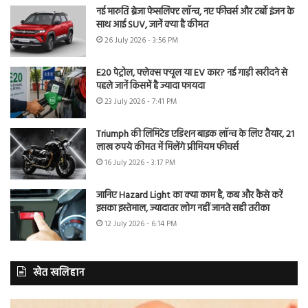
नई मारुति ब्रेजा फेसलिफ्ट लॉन्च, नए फीचर्स और टर्बो इंजन के
साथ आई SUV, जानें क्या है कीमत
26 July 2026 - 3:56 PM
E20 पेट्रोल, फ्लेक्स फ्यूल या EV कार? नई गाड़ी खरीदने से
पहले जानें किसमें है ज्यादा फायदा
23 July 2026 - 7:41 PM
Triumph की लिमिटेड एडिशन बाइक लॉन्च के लिए तैयार, 21
लाख रुपये कीमत में मिलेंगे प्रीमियम फीचर्स
16 July 2026 - 3:17 PM
जानिए Hazard Light का क्या काम है, कब और कैसे करें
इसका इस्तेमाल, ज्यादातर लोग नहीं जानते सही तरीका
12 July 2026 - 6:14 PM
खेत खलिहान