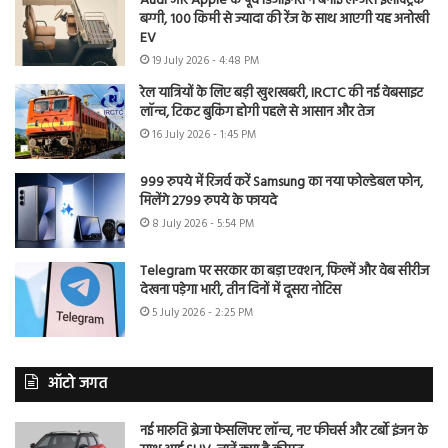
Audi और Apple के पूर्व डिजाइनरों ने बनाई लग्जरी इलेक्ट्रिक
बग्गी, 100 किमी से ज्यादा की रेंज के साथ आएगी यह अनोखी
EV
19 July 2026 - 4:48 PM
रेल यात्रियों के लिए बड़ी खुशखबरी, IRCTC की नई वेबसाइट
लॉन्च, टिकट बुकिंग होगी पहले से आसान और तेज
16 July 2026 - 1:45 PM
999 रुपये में रिजर्व करें Samsung का नया फोल्डेबल फोन,
मिलेंगे 2799 रुपये के फायदे
8 July 2026 - 5:54 PM
Telegram पर सरकार का बड़ा एक्शन, फिल्में और वेब सीरीज
देखना पड़ेगा भारी, तीन दिनों में दूसरा नोटिस
5 July 2026 - 2:25 PM
ऑटो जगत
नई मारुति ब्रेजा फेसलिफ्ट लॉन्च, नए फीचर्स और टर्बो इंजन के