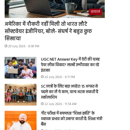
वायरल
अमेरिका में नौकरी नहीं मिली तो भारत लौटे
सॉफ्टवेयर इंजीनियर, बोले- संघर्ष ने बहुत कुछ
सिखाया
29 July 2026 - 8:00 PM
UGC NET Answer Key में देरी की वजह
पेपर लीक विवाद? लाखों उम्मीदवार कर रहे
इंतजार
26 July 2026 - 6:11 PM
SC छात्रों के लिए बड़ा अपडेट! 15 अगस्त से
पहले कर लें ये काम, वरना अटक सकती है
स्कॉलरशिप
22 July 2026 - 11:54 AM
नीट परीक्षा में सफलता “शिक्षा क्रांति” के
व्यापक प्रभाव को उजागर करती है: शिक्षा मंत्री
बैंस