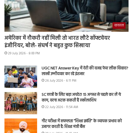
वायरल
अमेरिका में नौकरी नहीं मिली तो भारत लौटे सॉफ्टवेयर
इंजीनियर, बोले- संघर्ष ने बहुत कुछ सिखाया
29 July 2026 - 8:00 PM
UGC NET Answer Key में देरी की वजह पेपर लीक विवाद?
लाखों उम्मीदवार कर रहे इंतजार
26 July 2026 - 6:11 PM
SC छात्रों के लिए बड़ा अपडेट! 15 अगस्त से पहले कर लें ये
काम, वरना अटक सकती है स्कॉलरशिप
22 July 2026 - 11:54 AM
नीट परीक्षा में सफलता “शिक्षा क्रांति” के व्यापक प्रभाव को
उजागर करती है: शिक्षा मंत्री बैंस