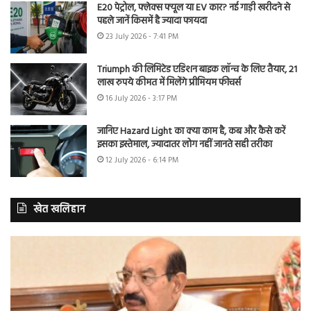
E20 पेट्रोल, फ्लेक्स फ्यूल या EV कार? नई गाड़ी खरीदने से
पहले जानें किसमें है ज्यादा फायदा
23 July 2026 - 7:41 PM
Triumph की लिमिटेड एडिशन बाइक लॉन्च के लिए तैयार, 21
लाख रुपये कीमत में मिलेंगे प्रीमियम फीचर्स
16 July 2026 - 3:17 PM
जानिए Hazard Light का क्या काम है, कब और कैसे करें
इसका इस्तेमाल, ज्यादातर लोग नहीं जानते सही तरीका
12 July 2026 - 6:14 PM
खेत खलिहान