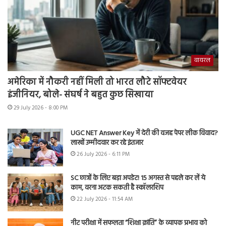
वायरल
अमेरिका में नौकरी नहीं मिली तो भारत लौटे सॉफ्टवेयर
इंजीनियर, बोले- संघर्ष ने बहुत कुछ सिखाया
29 July 2026 - 8:00 PM
UGC NET Answer Key में देरी की वजह पेपर लीक विवाद?
लाखों उम्मीदवार कर रहे इंतजार
26 July 2026 - 6:11 PM
SC छात्रों के लिए बड़ा अपडेट! 15 अगस्त से पहले कर लें ये
काम, वरना अटक सकती है स्कॉलरशिप
22 July 2026 - 11:54 AM
नीट परीक्षा में सफलता “शिक्षा क्रांति” के व्यापक प्रभाव को