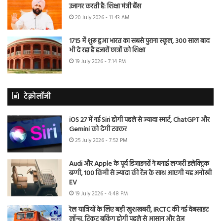
उजागर करती है: शिक्षा मंत्री बैंस
20 July 2026 - 11:43 AM
1715 में शुरू हुआ भारत का सबसे पुराना स्कूल, 300 साल बाद
भी दे रहा है हजारों छात्रों को शिक्षा
19 July 2026 - 7:14 PM
टेक्नोलॉजी
iOS 27 में नई Siri होगी पहले से ज्यादा स्मार्ट, ChatGPT और
Gemini को देगी टक्कर
25 July 2026 - 7:52 PM
Audi और Apple के पूर्व डिजाइनरों ने बनाई लग्जरी इलेक्ट्रिक
बग्गी, 100 किमी से ज्यादा की रेंज के साथ आएगी यह अनोखी
EV
19 July 2026 - 4:48 PM
रेल यात्रियों के लिए बड़ी खुशखबरी, IRCTC की नई वेबसाइट
लॉन्च, टिकट बुकिंग होगी पहले से आसान और तेज