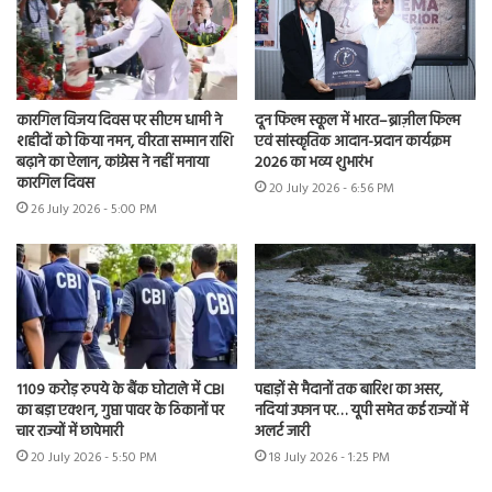
कारगिल विजय दिवस पर सीएम धामी ने
दून फिल्म स्कूल में भारत–ब्राज़ील फिल्म
शहीदों को किया नमन, वीरता सम्मान राशि
एवं सांस्कृतिक आदान-प्रदान कार्यक्रम
बढ़ाने का ऐलान, कांग्रेस ने नहीं मनाया
2026 का भव्य शुभारंभ
कारगिल दिवस
20 July 2026 - 6:56 PM
26 July 2026 - 5:00 PM
1109 करोड़ रुपये के बैंक घोटाले में CBI
पहाड़ों से मैदानों तक बारिश का असर,
का बड़ा एक्शन, गुप्ता पावर के ठिकानों पर
नदियां उफान पर… यूपी समेत कई राज्यों में
चार राज्यों में छापेमारी
अलर्ट जारी
20 July 2026 - 5:50 PM
18 July 2026 - 1:25 PM