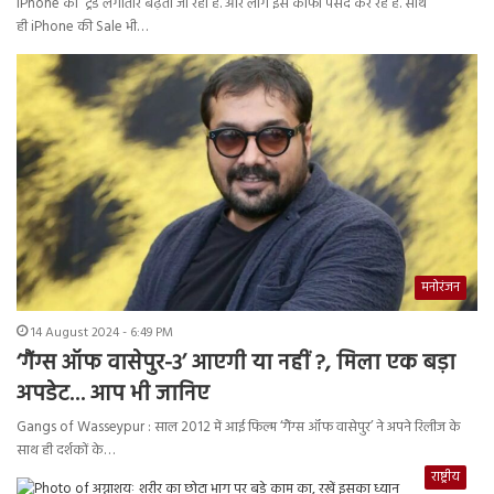
iPhone का ट्रेंड लगातार बढ़ता जा रहा है. और लोग इस काफी पसंद कर रहें है. साथ
ही iPhone की Sale भी…
मनोरंजन
14 August 2024 - 6:49 PM
‘गैंग्स ऑफ वासेपुर-3’ आएगी या नहीं ?, मिला एक बड़ा
अपडेट… आप भी जानिए
Gangs of Wasseypur : साल 2012 में आई फिल्म ‘गैंग्स ऑफ वासेपुर’ ने अपने रिलीज के
साथ ही दर्शकों के…
राष्ट्रीय