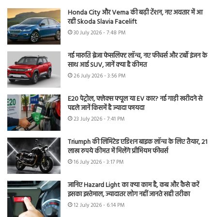
Honda City और Verna की बढ़ी टेंशन, नए अवतार में आ
रही Skoda Slavia Facelift
30 July 2026 - 7:48 PM
नई मारुति ब्रेजा फेसलिफ्ट लॉन्च, नए फीचर्स और टर्बो इंजन के
साथ आई SUV, जानें क्या है कीमत
26 July 2026 - 3:56 PM
E20 पेट्रोल, फ्लेक्स फ्यूल या EV कार? नई गाड़ी खरीदने से
पहले जानें किसमें है ज्यादा फायदा
23 July 2026 - 7:41 PM
Triumph की लिमिटेड एडिशन बाइक लॉन्च के लिए तैयार, 21
लाख रुपये कीमत में मिलेंगे प्रीमियम फीचर्स
16 July 2026 - 3:17 PM
जानिए Hazard Light का क्या काम है, कब और कैसे करें
इसका इस्तेमाल, ज्यादातर लोग नहीं जानते सही तरीका
12 July 2026 - 6:14 PM