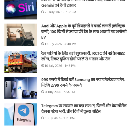
iOS 27 में नई Siri होगी पहले से ज्यादा स्मार्ट, ChatGPT और
Gemini को देगी टक्कर
25 July 2026 - 7:52 PM
Audi और Apple के पूर्व डिजाइनरों ने बनाई लग्जरी इलेक्ट्रिक
बग्गी, 100 किमी से ज्यादा की रेंज के साथ आएगी यह अनोखी
EV
19 July 2026 - 4:48 PM
रेल यात्रियों के लिए बड़ी खुशखबरी, IRCTC की नई वेबसाइट
लॉन्च, टिकट बुकिंग होगी पहले से आसान और तेज
16 July 2026 - 1:45 PM
999 रुपये में रिजर्व करें Samsung का नया फोल्डेबल फोन,
मिलेंगे 2799 रुपये के फायदे
8 July 2026 - 5:54 PM
Telegram पर सरकार का बड़ा एक्शन, फिल्में और वेब सीरीज
देखना पड़ेगा भारी, तीन दिनों में दूसरा नोटिस
5 July 2026 - 2:25 PM