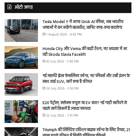
ऑटो जगत
Tesla Model Y में आया Grok AI फीचर, अब भारतीय
भाषाओं में कर सकेंगे बातचीत, जानिए क्या-क्या बदलेगा
1 August 2026 - 6:42 PM
Honda City और Verna की बढ़ी टेंशन, नए अवतार में आ
रही Skoda Slavia Facelift
30 July 2026 - 7:48 PM
नई मारुति ब्रेजा फेसलिफ्ट लॉन्च, नए फीचर्स और टर्बो इंजन के
साथ आई SUV, जानें क्या है कीमत
26 July 2026 - 3:56 PM
E20 पेट्रोल, फ्लेक्स फ्यूल या EV कार? नई गाड़ी खरीदने से
पहले जानें किसमें है ज्यादा फायदा
23 July 2026 - 7:41 PM
Triumph की लिमिटेड एडिशन बाइक लॉन्च के लिए तैयार, 21
लाख रुपये कीमत में मिलेंगे प्रीमियम फीचर्स