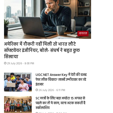
वायरल
अमेरिका में नौकरी नहीं मिली तो भारत लौटे
सॉफ्टवेयर इंजीनियर, बोले- संघर्ष ने बहुत कुछ
सिखाया
29 July 2026 - 8:00 PM
UGC NET Answer Key में देरी की वजह
पेपर लीक विवाद? लाखों उम्मीदवार कर रहे
इंतजार
26 July 2026 - 6:11 PM
SC छात्रों के लिए बड़ा अपडेट! 15 अगस्त से
पहले कर लें ये काम, वरना अटक सकती है
स्कॉलरशिप