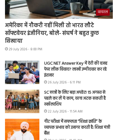
वायरल
अमेरिका में नौकरी नहीं मिली तो भारत लौटे
सॉफ्टवेयर इंजीनियर, बोले- संघर्ष ने बहुत कुछ
सिखाया
29 July 2026 - 8:00 PM
UGC NET Answer Key में देरी की वजह
पेपर लीक विवाद? लाखों उम्मीदवार कर रहे
इंतजार
26 July 2026 - 6:11 PM
SC छात्रों के लिए बड़ा अपडेट! 15 अगस्त से
पहले कर लें ये काम, वरना अटक सकती है
स्कॉलरशिप
22 July 2026 - 11:54 AM
नीट परीक्षा में सफलता “शिक्षा क्रांति” के
व्यापक प्रभाव को उजागर करती है: शिक्षा मंत्री
बैंस