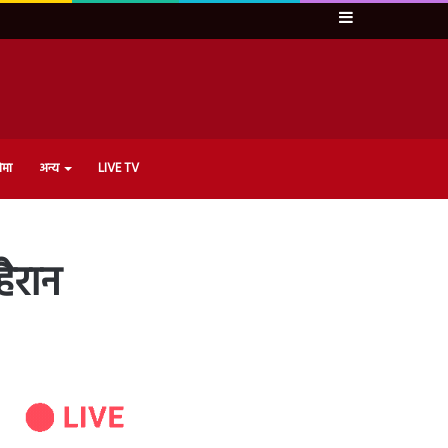
Sidebar
ेमा
अन्य
LIVE TV
ैरान