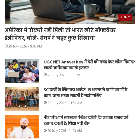
वायरल
अमेरिका में नौकरी नहीं मिली तो भारत लौटे सॉफ्टवेयर
इंजीनियर, बोले- संघर्ष ने बहुत कुछ सिखाया
29 July 2026 - 8:00 PM
UGC NET Answer Key में देरी की वजह पेपर लीक विवाद?
लाखों उम्मीदवार कर रहे इंतजार
26 July 2026 - 6:11 PM
SC छात्रों के लिए बड़ा अपडेट! 15 अगस्त से पहले कर लें ये
काम, वरना अटक सकती है स्कॉलरशिप
22 July 2026 - 11:54 AM
नीट परीक्षा में सफलता “शिक्षा क्रांति” के व्यापक प्रभाव को
उजागर करती है: शिक्षा मंत्री बैंस
20 July 2026 - 11:43 AM