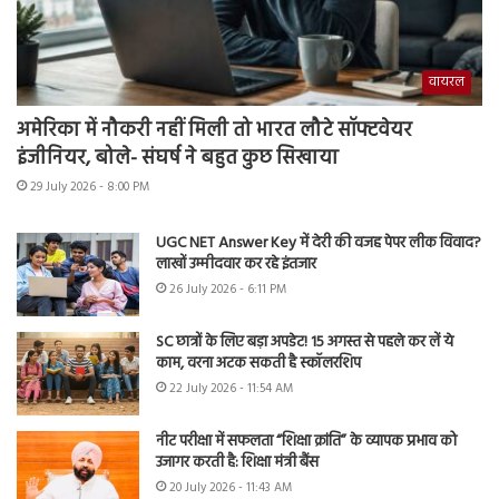
वायरल
अमेरिका में नौकरी नहीं मिली तो भारत लौटे सॉफ्टवेयर
इंजीनियर, बोले- संघर्ष ने बहुत कुछ सिखाया
29 July 2026 - 8:00 PM
UGC NET Answer Key में देरी की वजह पेपर लीक विवाद?
लाखों उम्मीदवार कर रहे इंतजार
26 July 2026 - 6:11 PM
SC छात्रों के लिए बड़ा अपडेट! 15 अगस्त से पहले कर लें ये
काम, वरना अटक सकती है स्कॉलरशिप
22 July 2026 - 11:54 AM
नीट परीक्षा में सफलता “शिक्षा क्रांति” के व्यापक प्रभाव को
उजागर करती है: शिक्षा मंत्री बैंस
20 July 2026 - 11:43 AM