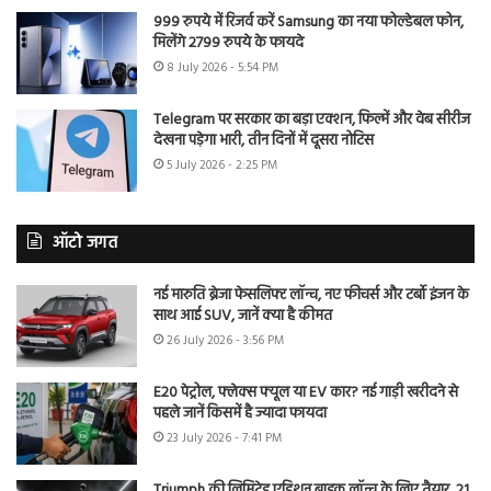
999 रुपये में रिजर्व करें Samsung का नया फोल्डेबल फोन,
मिलेंगे 2799 रुपये के फायदे
8 July 2026 - 5:54 PM
Telegram पर सरकार का बड़ा एक्शन, फिल्में और वेब सीरीज
देखना पड़ेगा भारी, तीन दिनों में दूसरा नोटिस
5 July 2026 - 2:25 PM
ऑटो जगत
नई मारुति ब्रेजा फेसलिफ्ट लॉन्च, नए फीचर्स और टर्बो इंजन के
साथ आई SUV, जानें क्या है कीमत
26 July 2026 - 3:56 PM
E20 पेट्रोल, फ्लेक्स फ्यूल या EV कार? नई गाड़ी खरीदने से
पहले जानें किसमें है ज्यादा फायदा
23 July 2026 - 7:41 PM
Triumph की लिमिटेड एडिशन बाइक लॉन्च के लिए तैयार, 21