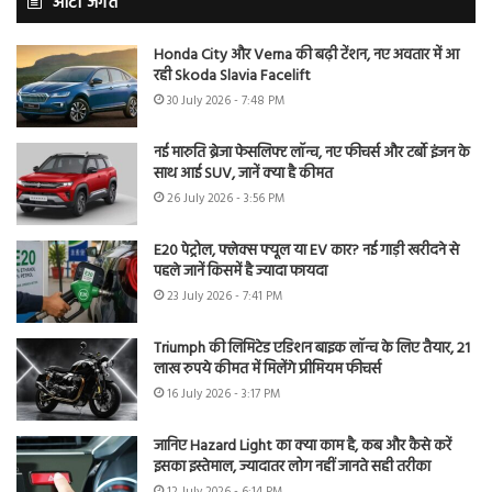
ऑटो जगत
Honda City और Verna की बढ़ी टेंशन, नए अवतार में आ
रही Skoda Slavia Facelift
30 July 2026 - 7:48 PM
नई मारुति ब्रेजा फेसलिफ्ट लॉन्च, नए फीचर्स और टर्बो इंजन के
साथ आई SUV, जानें क्या है कीमत
26 July 2026 - 3:56 PM
E20 पेट्रोल, फ्लेक्स फ्यूल या EV कार? नई गाड़ी खरीदने से
पहले जानें किसमें है ज्यादा फायदा
23 July 2026 - 7:41 PM
Triumph की लिमिटेड एडिशन बाइक लॉन्च के लिए तैयार, 21
लाख रुपये कीमत में मिलेंगे प्रीमियम फीचर्स
16 July 2026 - 3:17 PM
जानिए Hazard Light का क्या काम है, कब और कैसे करें
इसका इस्तेमाल, ज्यादातर लोग नहीं जानते सही तरीका
12 July 2026 - 6:14 PM