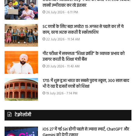
लाखों उम्मीदवार कर रहे इंतजार
26 July 2026 - 6:11 PM
SC छात्रों के लिए बड़ा अपडेट! 15 अगस्त से पहले कर लें ये
काम, वरना अटक सकती है स्कॉलरशिप
22 July 2026 - 11:54 AM
नीट परीक्षा में सफलता “शिक्षा क्रांति” के व्यापक प्रभाव को
उजागर करती है: शिक्षा मंत्री बैंस
20 July 2026 - 11:43 AM
1715 में शुरू हुआ भारत का सबसे पुराना स्कूल, 300 साल बाद
भी दे रहा है हजारों छात्रों को शिक्षा
19 July 2026 - 7:14 PM
टेक्नोलॉजी
iOS 27 में नई Siri होगी पहले से ज्यादा स्मार्ट, ChatGPT और
Gemini को देगी टक्कर