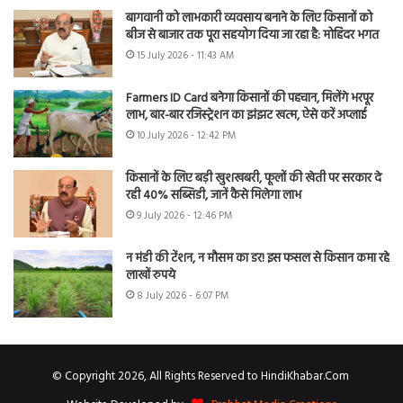
बागवानी को लाभकारी व्यवसाय बनाने के लिए किसानों को
बीज से बाजार तक पूरा सहयोग दिया जा रहा है: मोहिंदर भगत
15 July 2026 - 11:43 AM
Farmers ID Card बनेगा किसानों की पहचान, मिलेंगे भरपूर
लाभ, बार-बार रजिस्ट्रेशन का झंझट खत्म, ऐसे करें अप्लाई
10 July 2026 - 12:42 PM
किसानों के लिए बड़ी खुशखबरी, फूलों की खेती पर सरकार दे
रही 40% सब्सिडी, जानें कैसे मिलेगा लाभ
9 July 2026 - 12:46 PM
न मंडी की टेंशन, न मौसम का डर! इस फसल से किसान कमा रहे
लाखों रुपये
8 July 2026 - 6:07 PM
© Copyright 2026, All Rights Reserved to HindiKhabar.Com