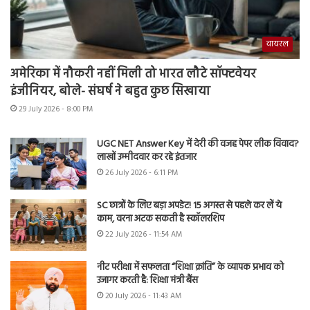
वायरल
अमेरिका में नौकरी नहीं मिली तो भारत लौटे सॉफ्टवेयर
इंजीनियर, बोले- संघर्ष ने बहुत कुछ सिखाया
29 July 2026 - 8:00 PM
UGC NET Answer Key में देरी की वजह पेपर लीक विवाद?
लाखों उम्मीदवार कर रहे इंतजार
26 July 2026 - 6:11 PM
SC छात्रों के लिए बड़ा अपडेट! 15 अगस्त से पहले कर लें ये
काम, वरना अटक सकती है स्कॉलरशिप
22 July 2026 - 11:54 AM
नीट परीक्षा में सफलता “शिक्षा क्रांति” के व्यापक प्रभाव को
उजागर करती है: शिक्षा मंत्री बैंस
20 July 2026 - 11:43 AM