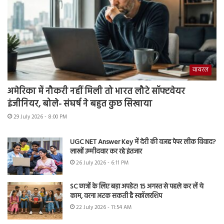
वायरल
अमेरिका में नौकरी नहीं मिली तो भारत लौटे सॉफ्टवेयर
इंजीनियर, बोले- संघर्ष ने बहुत कुछ सिखाया
29 July 2026 - 8:00 PM
UGC NET Answer Key में देरी की वजह पेपर लीक विवाद?
लाखों उम्मीदवार कर रहे इंतजार
26 July 2026 - 6:11 PM
SC छात्रों के लिए बड़ा अपडेट! 15 अगस्त से पहले कर लें ये
काम, वरना अटक सकती है स्कॉलरशिप
22 July 2026 - 11:54 AM