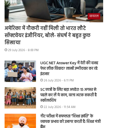
वायरल
अमेरिका में नौकरी नहीं मिली तो भारत लौटे
सॉफ्टवेयर इंजीनियर, बोले- संघर्ष ने बहुत कुछ
सिखाया
29 July 2026 - 8:00 PM
UGC NET Answer Key में देरी की वजह
पेपर लीक विवाद? लाखों उम्मीदवार कर रहे
इंतजार
26 July 2026 - 6:11 PM
SC छात्रों के लिए बड़ा अपडेट! 15 अगस्त से
पहले कर लें ये काम, वरना अटक सकती है
स्कॉलरशिप
22 July 2026 - 11:54 AM
नीट परीक्षा में सफलता “शिक्षा क्रांति” के
व्यापक प्रभाव को उजागर करती है: शिक्षा मंत्री
बैंस