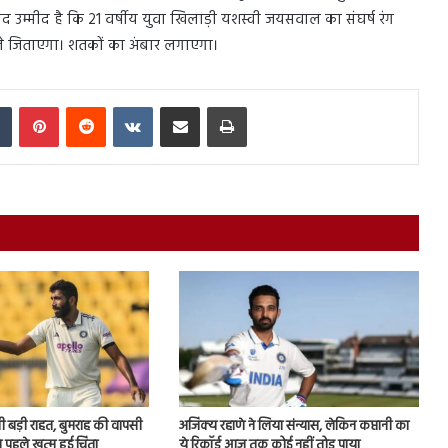
द उम्मीद है कि 21 वर्षीय युवा खिलाड़ी यशस्वी जयसवाल का संघर्ष रंग
बले जिताएगा। शतकों का अंबार लगाएगा।
In
Tumblr
Pinterest
Reddit
VKontakte
Share via Email
Print
ी बड़ी राहत, बुमराह की वापसी
अजिंक्य रहाणे ने लिया संन्यास, लेकिन कप्तानी का
े पहले खत्म हुई चिंता
ये रिकॉर्ड आज तक कोई नहीं तोड़ पाया