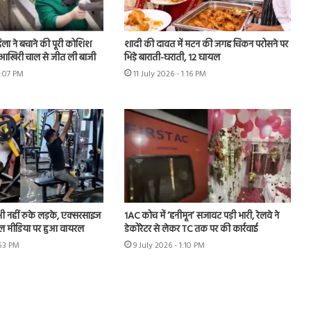
ला ने बचाने की पूरी कोशिश
शादी की दावत में मटन की जगह चिकन परोसने पर
े आखिरी चाल से जीत ली बाजी
भिड़े बाराती-घराती, 12 घायल
8:07 PM
11 July 2026 - 1:16 PM
ं भी नहीं रुके लड़के, एक्सरसाइज
1AC कोच में ‘हनीमून’ सजावट पड़ी भारी, रेलवे ने
ल मीडिया पर हुआ वायरल
डेकोरेटर से लेकर TC तक पर की कार्रवाई
:53 PM
9 July 2026 - 1:10 PM