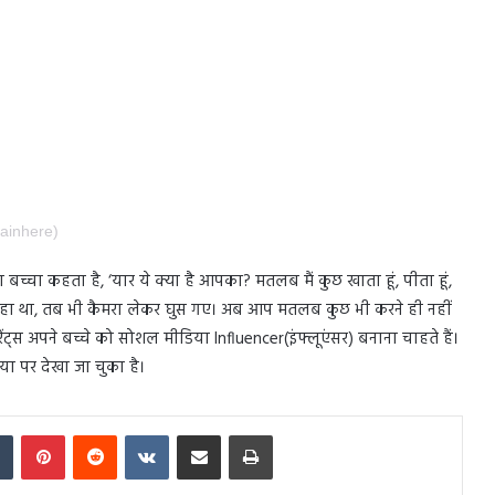
jainhere)
बच्चा कहता है, ‘यार ये क्या है आपका? मतलब मैं कुछ खाता हूं, पीता हूं,
रहा था, तब भी कैमरा लेकर घुस गए। अब आप मतलब कुछ भी करने ही नहीं
ेरेंट्स अपने बच्चे को सोशल मीडिया Influencer(इंफ्लूएंसर) बनाना चाहते हैं।
 पर देखा जा चुका है।
In
Tumblr
Pinterest
Reddit
VKontakte
Share via Email
Print