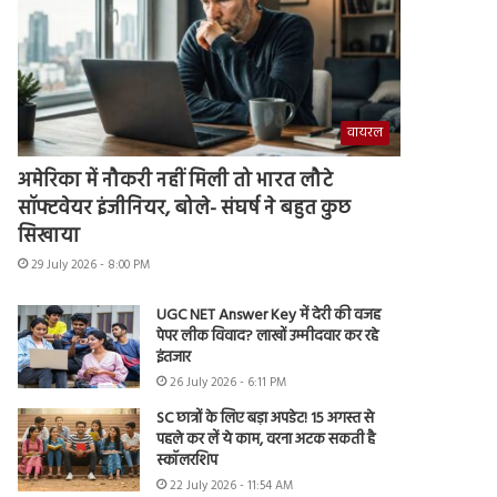
वायरल
अमेरिका में नौकरी नहीं मिली तो भारत लौटे
सॉफ्टवेयर इंजीनियर, बोले- संघर्ष ने बहुत कुछ
सिखाया
29 July 2026 - 8:00 PM
UGC NET Answer Key में देरी की वजह
पेपर लीक विवाद? लाखों उम्मीदवार कर रहे
इंतजार
26 July 2026 - 6:11 PM
SC छात्रों के लिए बड़ा अपडेट! 15 अगस्त से
पहले कर लें ये काम, वरना अटक सकती है
स्कॉलरशिप
22 July 2026 - 11:54 AM