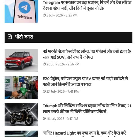
Telegram पर सरकार का बड़ा एक्शन, फिल्में और वेब सीरीज
देखना पड़ेगा भारी, तीन दिनों में दूसरा नोटिस
5 July 2026 - 2:25 PM
ऑटो जगत
नई मारुति ब्रेजा फेसलिफ्ट लॉन्च, नए फीचर्स और टर्बो इंजन के
साथ आई SUV, जानें क्या है कीमत
26 July 2026 - 3:56 PM
E20 पेट्रोल, फ्लेक्स फ्यूल या EV कार? नई गाड़ी खरीदने से
पहले जानें किसमें है ज्यादा फायदा
23 July 2026 - 7:41 PM
Triumph की लिमिटेड एडिशन बाइक लॉन्च के लिए तैयार, 21
लाख रुपये कीमत में मिलेंगे प्रीमियम फीचर्स
16 July 2026 - 3:17 PM
जानिए Hazard Light का क्या काम है, कब और कैसे करें