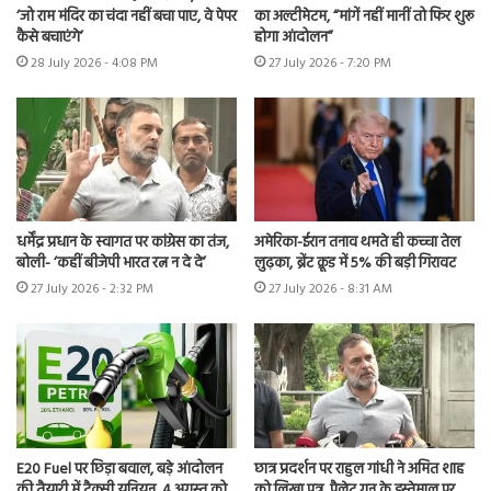
‘जो राम मंदिर का चंदा नहीं बचा पाए, वे पेपर
का अल्टीमेटम, “मांगें नहीं मानीं तो फिर शुरू
कैसे बचाएंगे’
होगा आंदोलन”
28 July 2026 - 4:08 PM
27 July 2026 - 7:20 PM
धर्मेंद्र प्रधान के स्वागत पर कांग्रेस का तंज,
अमेरिका-ईरान तनाव थमते ही कच्चा तेल
बोली- ‘कहीं बीजेपी भारत रत्न न दे दे’
लुढ़का, ब्रेंट क्रूड में 5% की बड़ी गिरावट
27 July 2026 - 2:32 PM
27 July 2026 - 8:31 AM
E20 Fuel पर छिड़ा बवाल, बड़े आंदोलन
छात्र प्रदर्शन पर राहुल गांधी ने अमित शाह
की तैयारी में टैक्सी यूनियन, 4 अगस्त को
को लिखा पत्र, पैलेट गन के इस्तेमाल पर