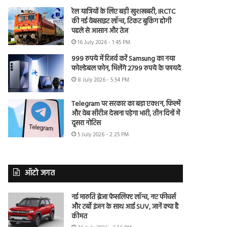
रेल यात्रियों के लिए बड़ी खुशखबरी, IRCTC
की नई वेबसाइट लॉन्च, टिकट बुकिंग होगी
पहले से आसान और तेज
16 July 2026 - 1:45 PM
999 रुपये में रिजर्व करें Samsung का नया
फोल्डेबल फोन, मिलेंगे 2799 रुपये के फायदे
8 July 2026 - 5:54 PM
Telegram पर सरकार का बड़ा एक्शन, फिल्में
और वेब सीरीज देखना पड़ेगा भारी, तीन दिनों में
दूसरा नोटिस
5 July 2026 - 2:25 PM
ऑटो जगत
नई मारुति ब्रेजा फेसलिफ्ट लॉन्च, नए फीचर्स
और टर्बो इंजन के साथ आई SUV, जानें क्या है
कीमत