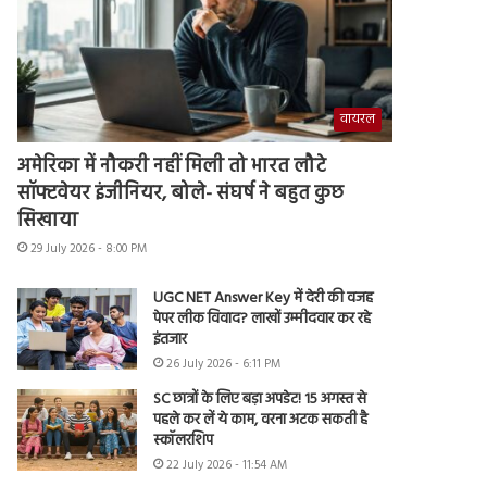
वायरल
अमेरिका में नौकरी नहीं मिली तो भारत लौटे
सॉफ्टवेयर इंजीनियर, बोले- संघर्ष ने बहुत कुछ
सिखाया
29 July 2026 - 8:00 PM
UGC NET Answer Key में देरी की वजह
पेपर लीक विवाद? लाखों उम्मीदवार कर रहे
इंतजार
26 July 2026 - 6:11 PM
SC छात्रों के लिए बड़ा अपडेट! 15 अगस्त से
पहले कर लें ये काम, वरना अटक सकती है
स्कॉलरशिप
22 July 2026 - 11:54 AM