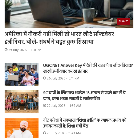
वायरल
अमेरिका में नौकरी नहीं मिली तो भारत लौटे सॉफ्टवेयर
इंजीनियर, बोले- संघर्ष ने बहुत कुछ सिखाया
29 July 2026 - 8:00 PM
UGC NET Answer Key में देरी की वजह पेपर लीक विवाद?
लाखों उम्मीदवार कर रहे इंतजार
26 July 2026 - 6:11 PM
SC छात्रों के लिए बड़ा अपडेट! 15 अगस्त से पहले कर लें ये
काम, वरना अटक सकती है स्कॉलरशिप
22 July 2026 - 11:54 AM
नीट परीक्षा में सफलता “शिक्षा क्रांति” के व्यापक प्रभाव को
उजागर करती है: शिक्षा मंत्री बैंस
20 July 2026 - 11:43 AM