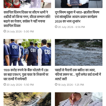
कारगिल विजय दिवस पर सीएम धामी ने
दून फिल्म स्कूल में भारत–ब्राज़ील फिल्म
शहीदों को किया नमन, वीरता सम्मान राशि
एवं सांस्कृतिक आदान-प्रदान कार्यक्रम
बढ़ाने का ऐलान, कांग्रेस ने नहीं मनाया
2026 का भव्य शुभारंभ
कारगिल दिवस
20 July 2026 - 6:56 PM
26 July 2026 - 5:00 PM
1109 करोड़ रुपये के बैंक घोटाले में CBI
पहाड़ों से मैदानों तक बारिश का असर,
का बड़ा एक्शन, गुप्ता पावर के ठिकानों पर
नदियां उफान पर… यूपी समेत कई राज्यों में
चार राज्यों में छापेमारी
अलर्ट जारी
20 July 2026 - 5:50 PM
18 July 2026 - 1:25 PM